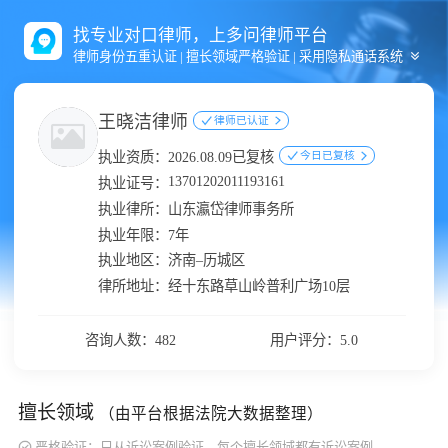
找专业对口律师，上多问律师平台
律师身份五重认证 | 擅长领域严格验证 | 采用隐私通话系统
王晓洁律师
律师已认证
执业资质：
2026.08.09已复核
今日已复核
13701202011193161
执业证号：
执业律所：
山东瀛岱律师事务所
执业年限：
7年
执业地区：
济南–历城区
律所地址：
经十东路草山岭普利广场10层
咨询人数：482
用户评分：5.0
擅长领域
（由平台根据法院大数据整理）
严格验证：只从诉讼案例验证，每个擅长领域都有诉讼案例