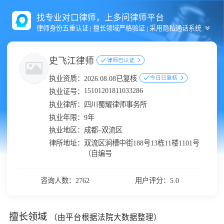
找专业对口律师，上多问律师平台
律师身份五重认证 | 擅长领域严格验证 | 采用隐私通话系统
史飞江律师
律师已认证
执业资质：
2026.08.08已复核
今日已复核
15101201811033286
执业证号：
执业律所：
四川蜀耀律师事务所
执业年限：
9年
执业地区：
成都–双流区
律所地址：
双流区涧槽中街188号13栋11楼1101号
（自编号
咨询人数：2762
用户评分：5.0
擅长领域
（由平台根据法院大数据整理）