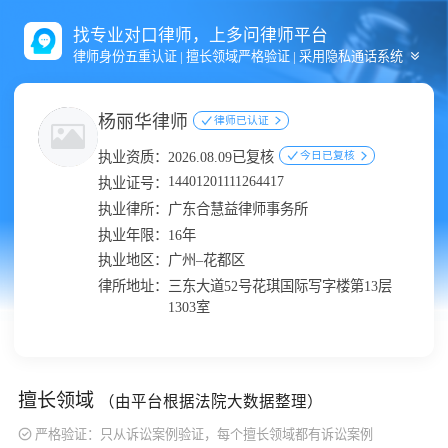
找专业对口律师，上多问律师平台
律师身份五重认证 | 擅长领域严格验证 | 采用隐私通话系统
杨丽华律师
律师已认证
执业资质：
2026.08.09已复核
今日已复核
14401201111264417
执业证号：
执业律所：
广东合慧益律师事务所
执业年限：
16年
执业地区：
广州–花都区
律所地址：
三东大道52号花琪国际写字楼第13层
1303室
擅长领域
（由平台根据法院大数据整理）
严格验证：只从诉讼案例验证，每个擅长领域都有诉讼案例