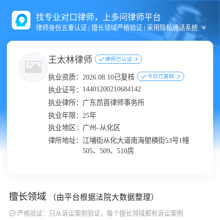
找专业对口律师，上多问律师平台
律师身份五重认证 | 擅长领域严格验证 | 采用隐私通话系统
王太林律师
律师已认证
执业资质：
2026.08.10已复核
今日已复核
14401200210684142
执业证号：
执业律所：
广东昂首律师事务所
执业年限：
25年
执业地区：
广州–从化区
律所地址：
江埔街从化大道南海塱横街53号1幢
505、509、510房
擅长领域
（由平台根据法院大数据整理）
严格验证：只从诉讼案例验证，每个擅长领域都有诉讼案例