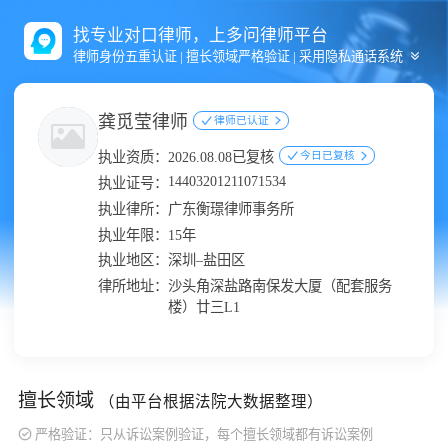
找专业对口律师，上多问律师平台
律师身份五重认证 | 擅长领域严格验证 | 采用隐私通话系统
龚觅莹律师
律师已认证
执业资质：
2026.08.08已复核
今日已复核
14403201211071534
执业证号：
执业律所：
广东衡璟律师事务所
执业年限：
15年
执业地区：
深圳–盐田区
律所地址：
沙头角深盐路南保发大厦（配套服务
楼）廿三L1
擅长领域
（由平台根据法院大数据整理）
严格验证：只从诉讼案例验证，每个擅长领域都有诉讼案例