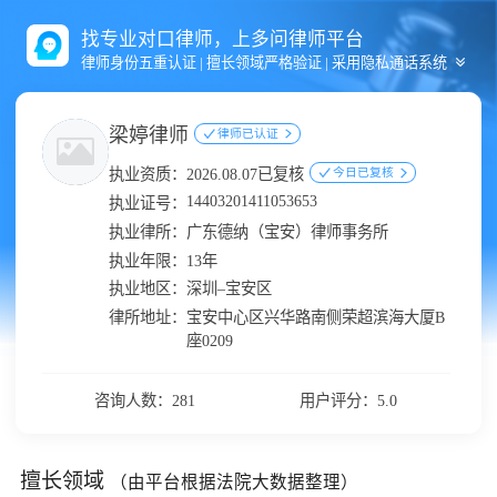
找专业对口律师，上多问律师平台
律师身份五重认证 | 擅长领域严格验证 | 采用隐私通话系统
梁婷律师
律师已认证
执业资质：
2026.08.07已复核
今日已复核
14403201411053653
执业证号：
执业律所：
广东德纳（宝安）律师事务所
执业年限：
13年
执业地区：
深圳–宝安区
律所地址：
宝安中心区兴华路南侧荣超滨海大厦B
座0209
咨询人数：281
用户评分：5.0
擅长领域
（由平台根据法院大数据整理）