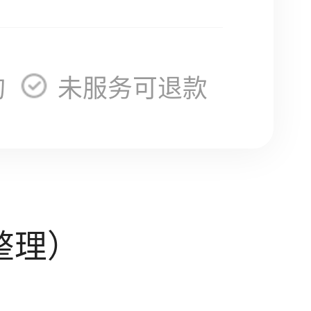
询
未服务可退款
整理）