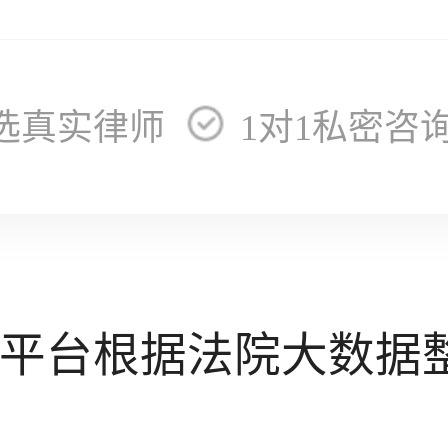
选真实律师
1对1私密咨
平台根据法院大数据