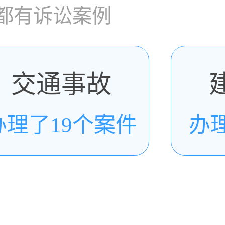
都有诉讼案例
交通事故
办理了19个案件
办