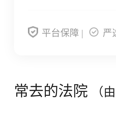
平台保障 |
严
常去的法院
（由