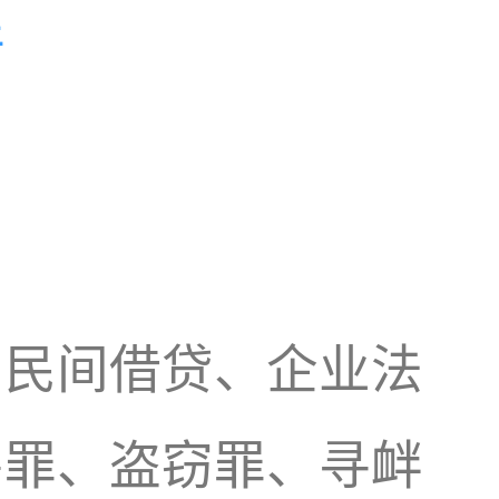
件
、民间借贷、企业法
害罪、盗窃罪、寻衅