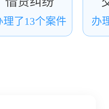
借贷纠纷
办理了13个案件
办