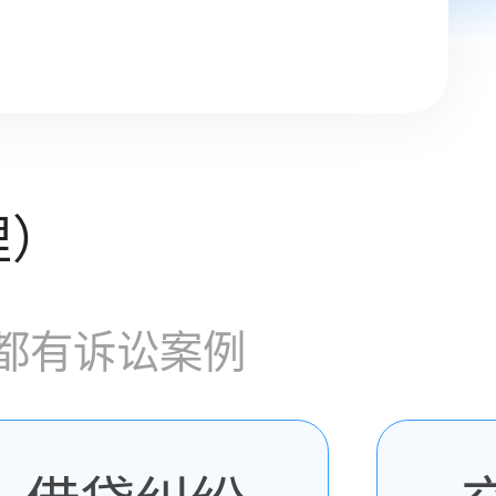
理）
都有诉讼案例