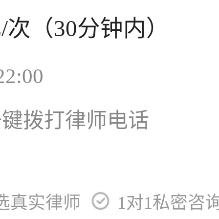
元
/次（30分钟内）
2:00
一键拨打律师电话
选真实律师
1对1私密咨