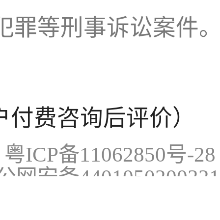
犯罪等刑事诉讼案件
户付费咨询后评价）
粤ICP备11062850号-28
公网安备440105020032