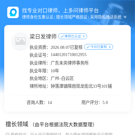
找专业对口律师，上多问律师平台
律师身份五重认证 | 擅长领域严格验证 | 采用隐私通话系统
梁日发律师
律师已认证
执业资质：
2026.08.07已复核
今日已复核
14401201710012955
执业证号：
执业律所：
广东未央律师事务所
执业年限：
10年
执业地区：
广州–白云区
律所地址：
钟落潭镇障岗现龙街北33号101铺
咨询人数：14
用户评分：5.0
擅长领域
（由平台根据法院大数据整理）
严格验证：只从诉讼案例验证，每个擅长领域都有诉讼案例