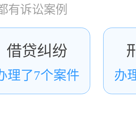
都有诉讼案例
借贷纠纷
办理了7个案件
办