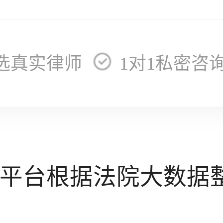
选真实律师
1对1私密咨
平台根据法院大数据