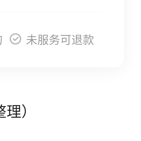
询
未服务可退款
整理）