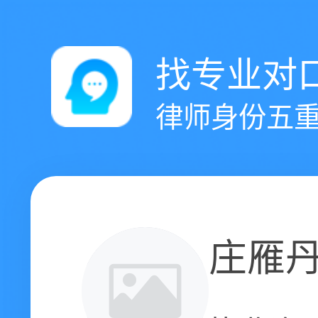
找专业对
律师身份五重
庄雁