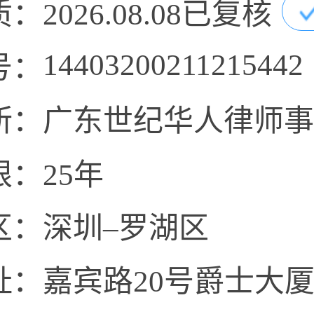
质：
2026.08.08已复核
14403200211215442
号：
所：
广东世纪华人律师事
限：
25年
区：
深圳–罗湖区
址：
嘉宾路20号爵士大厦2