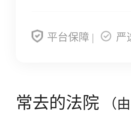
平台保障 |
严
常去的法院
（由