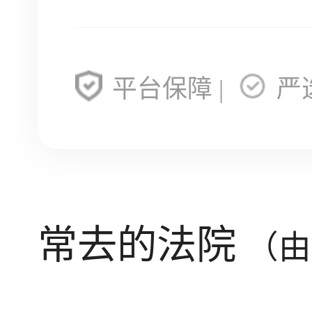
平台保障 |
严
常去的法院
（由