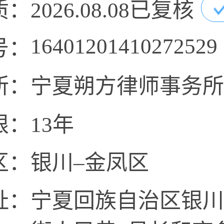
质：
2026.08.08已复核
16401201410272529
号：
所：
宁夏朔方律师事务所
限：
13年
区：
银川–金凤区
址：
宁夏回族自治区银川