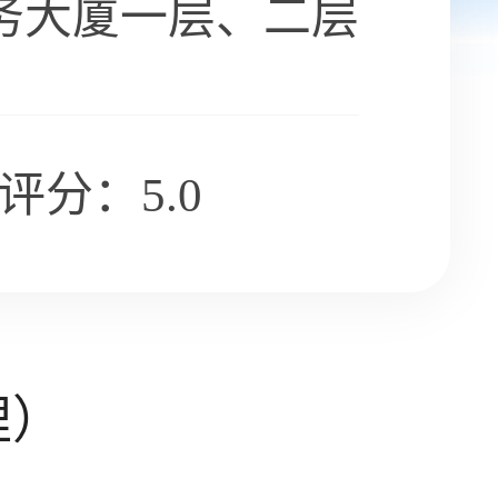
务大厦一层、二层
评分：5.0
理）