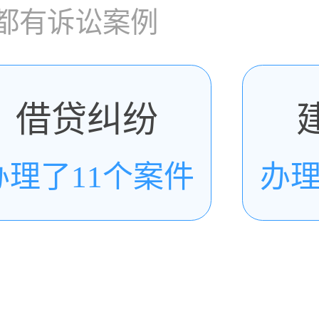
都有诉讼案例
借贷纠纷
办理了11个案件
办理