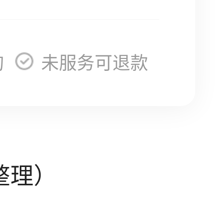
询
未服务可退款
整理）