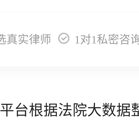
选真实律师
1对1私密咨
平台根据法院大数据