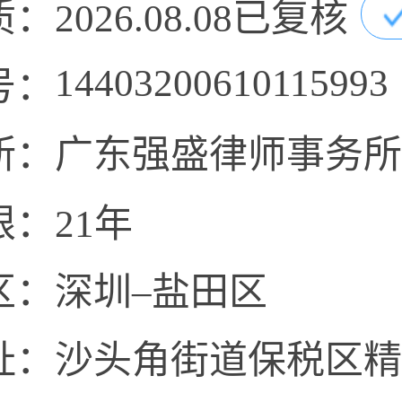
质：
2026.08.08已复核
14403200610115993
号：
所：
广东强盛律师事务所
限：
21年
区：
深圳–盐田区
址：
沙头角街道保税区精