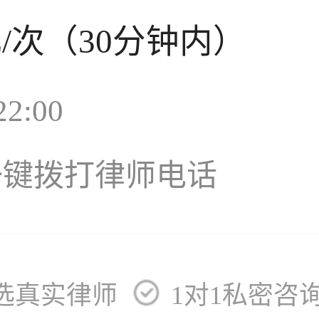
元
/次（30分钟内）
2:00
一键拨打律师电话
选真实律师
1对1私密咨