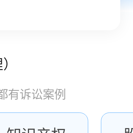
理）
都有诉讼案例