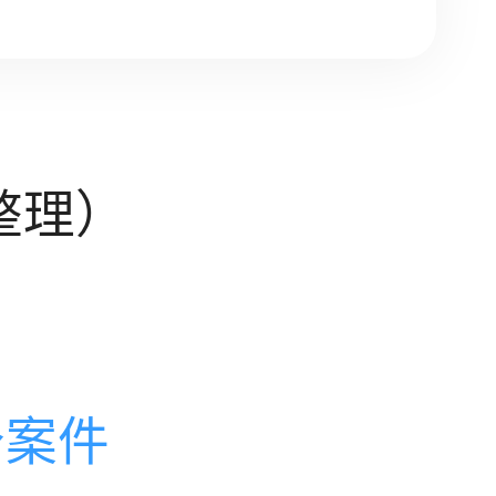
整理）
个案件