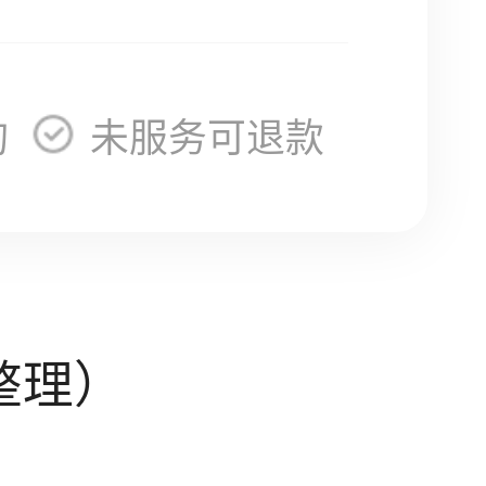
询
未服务可退款
整理）