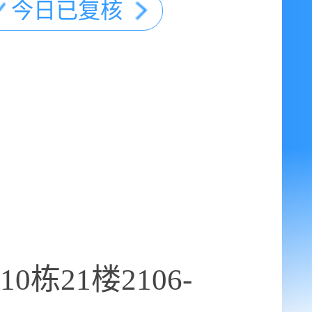
今日已复核
栋21楼2106-