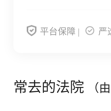
平台保障 |
严
常去的法院
（由