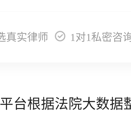
选真实律师
1对1私密咨
平台根据法院大数据