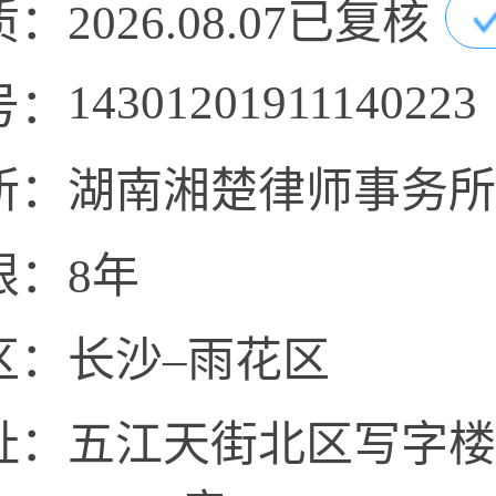
质：
2026.08.07已复核
14301201911140223
号：
所：
湖南湘楚律师事务所
限：
8年
区：
长沙–雨花区
址：
五江天街北区写字楼10