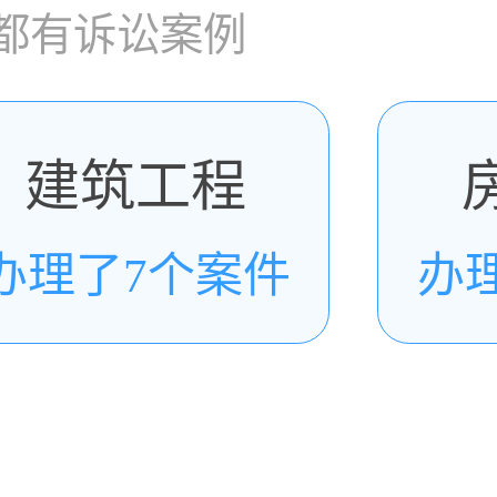
都有诉讼案例
建筑工程
办理了7个案件
办