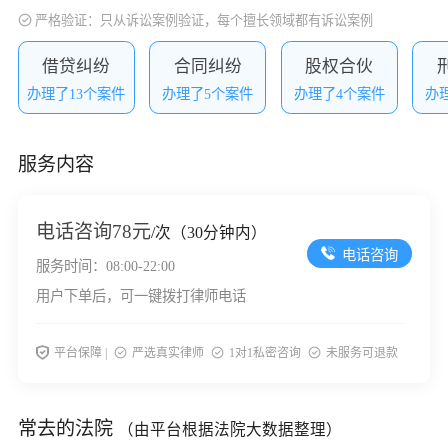
严格验证：只从诉讼案例验证，每个擅长领域都有诉讼案例
借贷纠纷
合同纠纷
股权合伙
办理了13个案件
办理了5个案件
办理了4个案件
办
服务内容
电话咨询
78元
/次（30分钟内）
电话咨询
服务时间：08:00-22:00
用户下单后，可一键拨打律师电话
平台保障 |
严选真实律师
1对1私密咨询
未服务可退款
常去的法院
（由平台根据法院大数据整理）