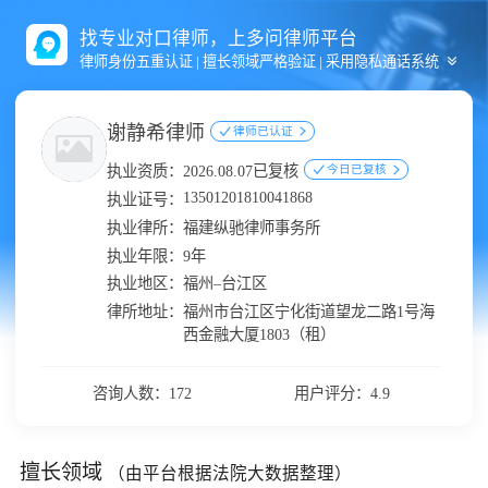
找专业对口律师，上多问律师平台
律师身份五重认证 | 擅长领域严格验证 | 采用隐私通话系统
谢静希律师
律师已认证
执业资质：
2026.08.07已复核
今日已复核
13501201810041868
执业证号：
执业律所：
福建纵驰律师事务所
执业年限：
9年
执业地区：
福州–台江区
律所地址：
福州市台江区宁化街道望龙二路1号海
西金融大厦1803（租）
咨询人数：172
用户评分：4.9
擅长领域
（由平台根据法院大数据整理）