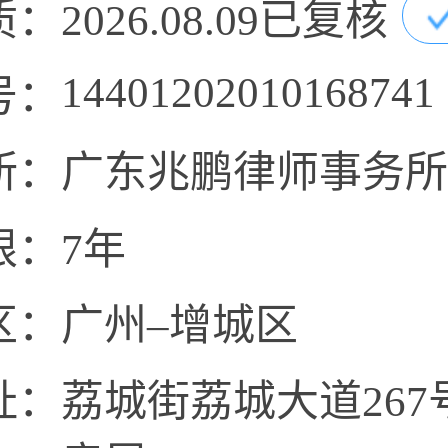
质：
2026.08.09已复核
14401202010168741
号：
所：
广东兆鹏律师事务所
限：
7年
区：
广州–增城区
址：
荔城街荔城大道26