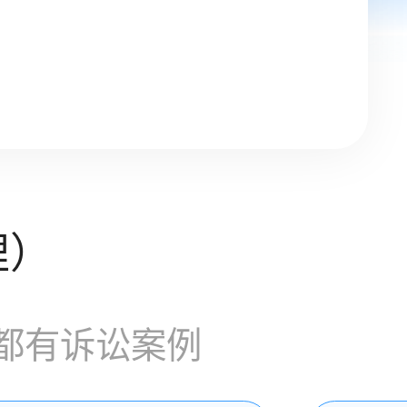
理）
都有诉讼案例