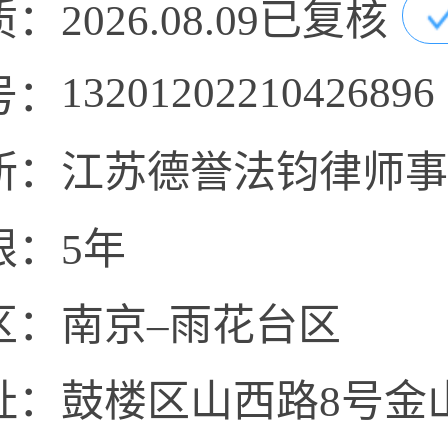
质：
2026.08.09已复核
13201202210426896
号：
所：
江苏德誉法钧律师事
限：
5年
区：
南京–雨花台区
址：
鼓楼区山西路8号金山