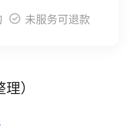
询
未服务可退款
整理）
件