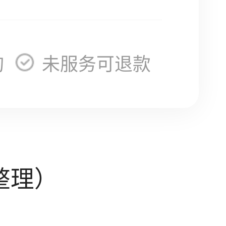
询
未服务可退款
整理）