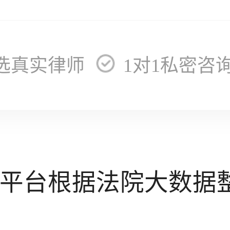
选真实律师
1对1私密咨
平台根据法院大数据