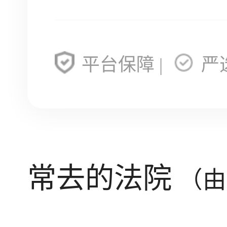
平台保障 |
严
常去的法院
（由