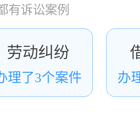
都有诉讼案例
劳动纠纷
办理了3个案件
办