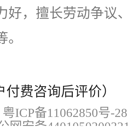
力好，擅长劳动争议
等。
户付费咨询后评价）
粤ICP备11062850号-28
公网安备440105020032