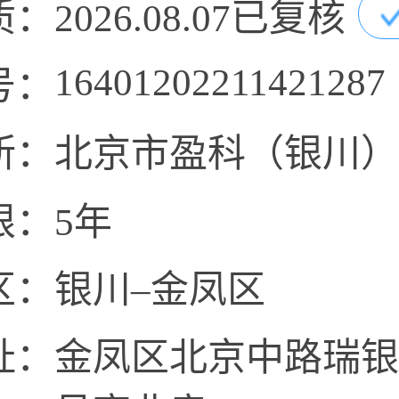
质：
2026.08.07已复核
16401202211421287
号：
所：
北京市盈科（银川）
限：
5年
区：
银川–金凤区
址：
金凤区北京中路瑞银