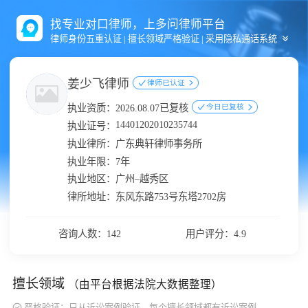
找专业对口律师，上多问律师平台
律师身份五重认证 | 擅长领域严格验证 | 采用隐私通话系统
姜少飞律师
律师已认证
执业资质：
2026.08.07已复核
今日已复核
14401202010235744
执业证号：
执业律所：
广东典轩律师事务所
执业年限：
7年
执业地区：
广州–越秀区
律所地址：
东风东路753号东塔2702房
咨询人数：142
用户评分：4.9
擅长领域
（由平台根据法院大数据整理）
严格验证：只从诉讼案例验证，每个擅长领域都有诉讼案例