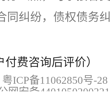
合同纠纷，债权债务
户付费咨询后评价）
粤ICP备11062850号-28
公网安备440105020032