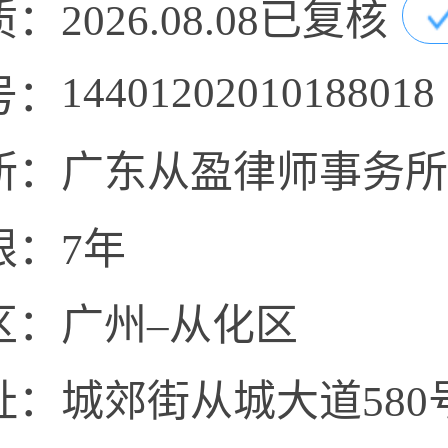
质：
2026.08.08已复核
14401202010188018
号：
所：
广东从盈律师事务所
限：
7年
区：
广州–从化区
址：
城郊街从城大道580号