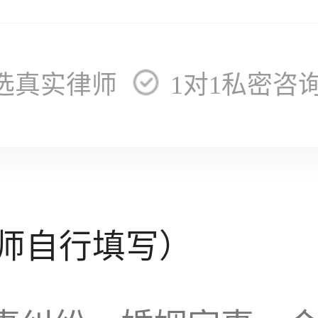
选真实律师
1对1私密咨
师自行填写）