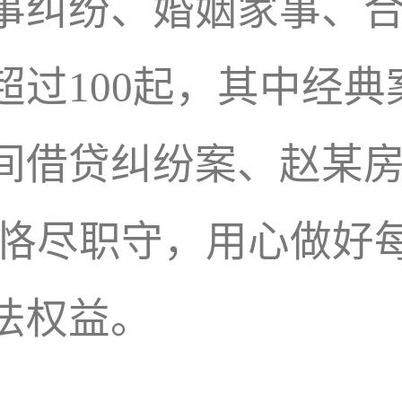
事纠纷、婚姻家事、
超过100起，其中经
间借贷纠纷案、赵某
：恪尽职守，用心做好
法权益。