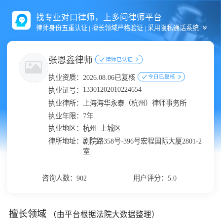
找专业对口律师，上多问律师平台
律师身份五重认证 | 擅长领域严格验证 | 采用隐私通话系统
张恩鑫律师
律师已认证
执业资质：
2026.08.06已复核
今日已复核
13301202010224654
执业证号：
执业律所：
上海海华永泰（杭州）律师事务所
执业年限：
7年
执业地区：
杭州–上城区
律所地址：
剧院路358号-396号宏程国际大厦2801-2
室
咨询人数：902
用户评分：5.0
擅长领域
（由平台根据法院大数据整理）