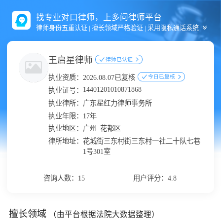
找专业对口律师，上多问律师平台
律师身份五重认证 | 擅长领域严格验证 | 采用隐私通话系统
王启星律师
律师已认证
执业资质：
2026.08.07已复核
今日已复核
14401201010871868
执业证号：
执业律所：
广东星红力律师事务所
执业年限：
17年
执业地区：
广州–花都区
律所地址：
花城街三东村街三东村一社二十队七巷
1号301室
咨询人数：15
用户评分：4.8
擅长领域
（由平台根据法院大数据整理）