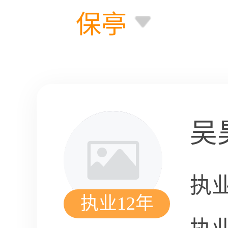
保亭
吴
执
执业12年