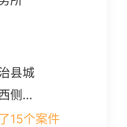
务所
治县城
西侧创
02房
了15个案件