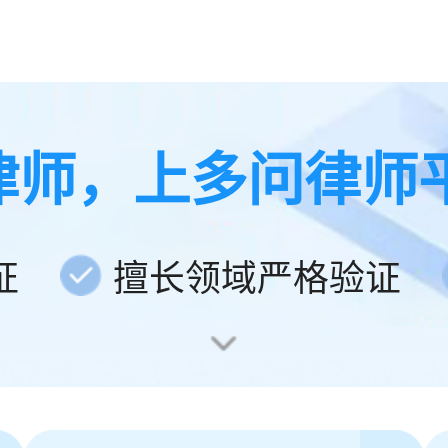
律师，上多问律师
证
擅长领域严格验证