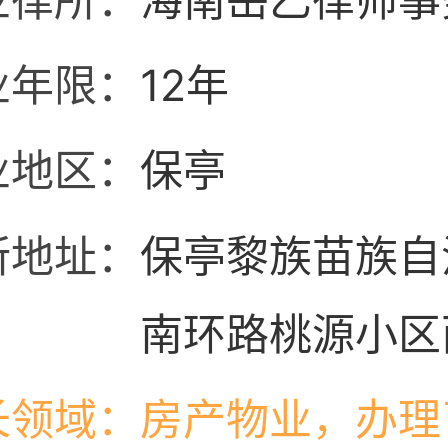
业律所：
海南岳乙律师事
业年限：
12年
业地区：
保亭
所地址：
保亭黎族苗族自
南环路桃源小区
基.长乐居17幢3
长领域：
房产物业，办理