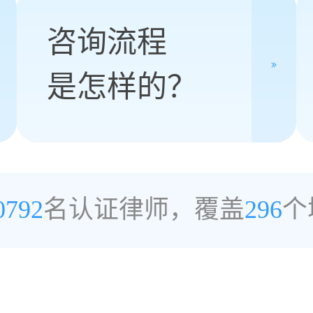
咨询流程
是怎样的？
0792
名认证律师，覆盖
296
个