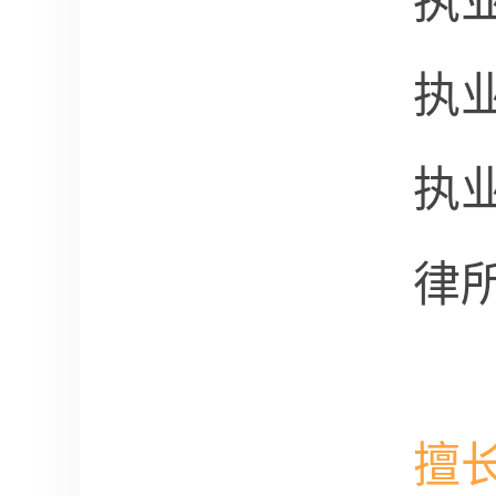
执
执
执
律
擅