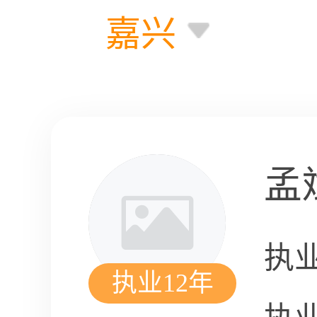
嘉兴
孟
执
执业12年