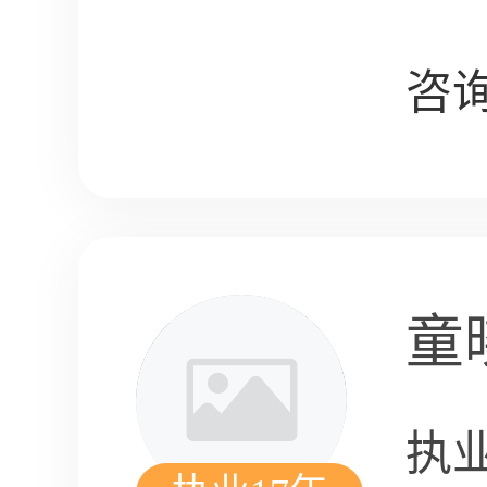
咨询
童
执