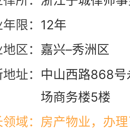
业律所：
浙江子城律师事
业年限：
12年
业地区：
嘉兴–秀洲区
所地址：
中山西路868
场商务楼5楼
长领域：
房产物业，办理