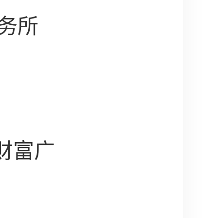
务所
财富广