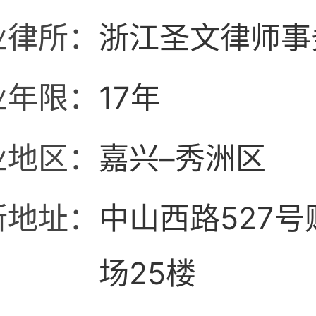
业律所：
浙江圣文律师事
业年限：
17年
业地区：
嘉兴–秀洲区
所地址：
中山西路527号
场25楼