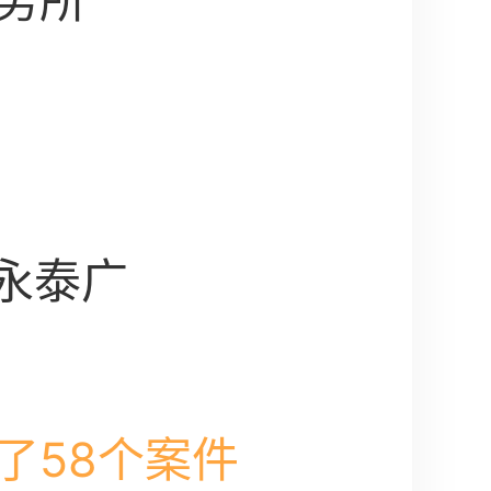
务所
号永泰广
了58个案件