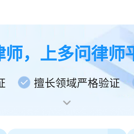
律师，上多问律师
证
擅长领域严格验证