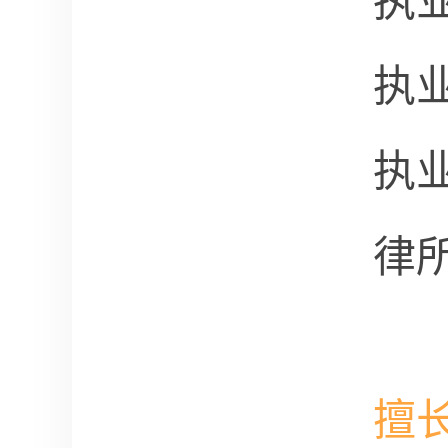
执
执
执
律
擅