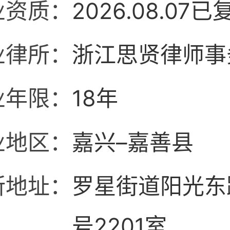
业资质：
2026.08.07已
业律所：
浙江思贤律师事
业年限：
18年
业地区：
嘉兴–嘉善县
所地址：
罗星街道阳光东路
号2201室