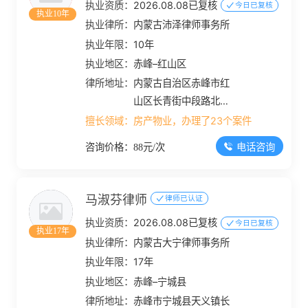
执业资质：
2026.08.08已复核
今日已复核
执业10年
执业律所：
内蒙古沛泽律师事务所
执业年限：
10年
执业地区：
赤峰–红山区
律所地址：
内蒙古自治区赤峰市红
山区长青街中段路北长
青五金写字楼三楼
擅长领域：
房产物业，办理了23个案件
电话咨询
咨询价格：88元/次
马淑芬律师
律师已认证
执业资质：
2026.08.08已复核
今日已复核
执业17年
执业律所：
内蒙古大宁律师事务所
执业年限：
17年
执业地区：
赤峰–宁城县
律所地址：
赤峰市宁城县天义镇长