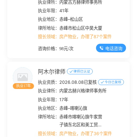
执业律所：
内蒙古方赫律师事务所
执业年限：
41年
执业地区：
赤峰–松山区
律所地址：
赤峰市松山区中昊大厦
擅长领域：
房产物业，办理了87个案件
电话咨询
咨询价格：98元/次
阿木尔律师
律师已认证
执业资质：
2026.08.08已复核
今日已复核
执业17年
执业律所：
内蒙古赫兴格律师事务所
执业年限：
17年
执业地区：
赤峰–喀喇沁旗
律所地址：
赤峰市喀喇沁旗牛家营
子镇东北区和美工贸产
业园区B19幢5楼
擅长领域：
房产物业，办理了36个案件