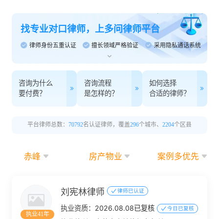
找专业对口律师，上多问律师平台
律师身份五重认证
擅长领域严格验证
采用隐私通话系统
咨询为什么
咨询流程
如何选择
要付费？
是怎样的？
合适的律师？
平台律师总数：
70792
名认证律师，覆盖
296
个城市、
2204
个区县
赤峰
房产物业
案例多优先
刘宪林律师
律师已认证
执业资质：
2026.08.08已复核
今日已复核
执业41年