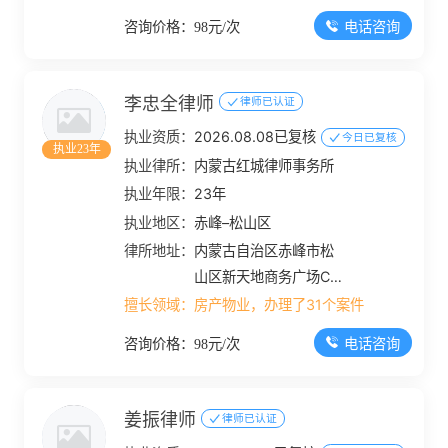
电话咨询
咨询价格：98元/次
李忠全律师
律师已认证
执业资质：
2026.08.08已复核
今日已复核
执业23年
执业律所：
内蒙古红城律师事务所
执业年限：
23年
执业地区：
赤峰–松山区
律所地址：
内蒙古自治区赤峰市松
山区新天地商务广场C
座五层
擅长领域：
房产物业，办理了31个案件
电话咨询
咨询价格：98元/次
姜振律师
律师已认证