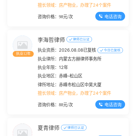
市场东路北,赤喀高铁西
擅长领域：
房产物业，办理了24个案件
恒信财富大厦2幢1单元
电话咨询
咨询价格：98元/次
11层1-1102、1-1108、
1-1111、1-1128号
李海哲律师
律师已认证
执业资质：
2026.08.08已复核
今日已复核
执业12年
执业律所：
内蒙古方赫律师事务所
执业年限：
12年
执业地区：
赤峰–松山区
律所地址：
赤峰市松山区中昊大厦
擅长领域：
房产物业，办理了24个案件
电话咨询
咨询价格：88元/次
夏青律师
律师已认证