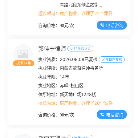
青路北段东侧金融街北
（腾远商业综合楼）
擅长领域：
房产物业，办理了22个案件
1#-1-402、1#-1-
电话咨询
咨询价格：98元/次
501、1#-1-502、
1#-1-503、1#-1-
504、1#-1-505、
郭佳宁律师
律师已认证
1#-1-506、1#-1-
执业资质：
2026.08.08已复核
今日已复核
507、1#-1-508、
执业14年
执业律所：
内蒙古蒙益律师事务所
1#-1-509、1#-1-
执业年限：
14年
510、1#040511、
1#-1-601
执业地区：
赤峰–松山区
律所地址：
新天地广场12#8楼
擅长领域：
房产物业，办理了20个案件
电话咨询
咨询价格：98元/次
律师已认证