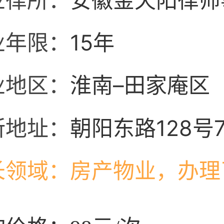
业律所：
安徽金天阳律师
业年限：
15年
业地区：
淮南–田家庵区
所地址：
朝阳东路128号
长领域：
房产物业，办理