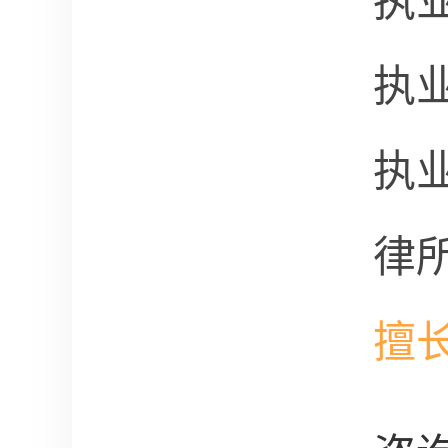
执
执
执
律
擅