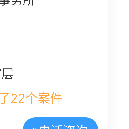
事务所
7层
了22个案件