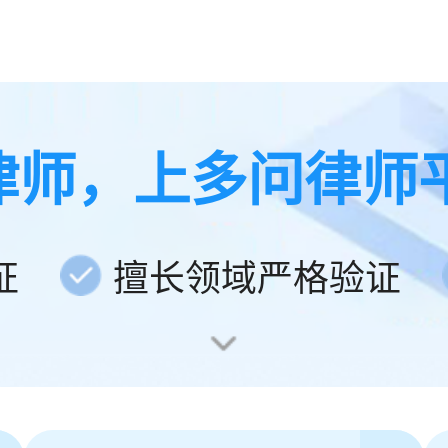
律师，上多问律师
证
擅长领域严格验证