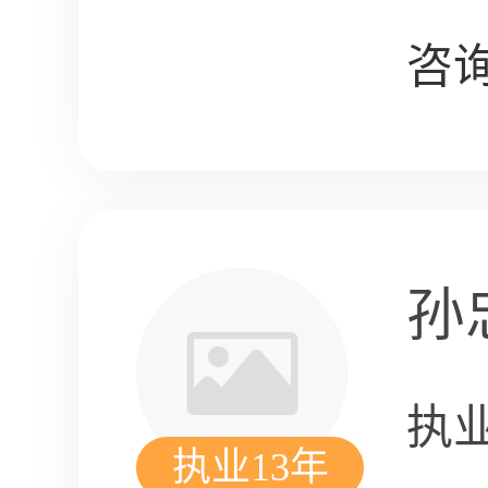
咨询
孙
执
执业13年