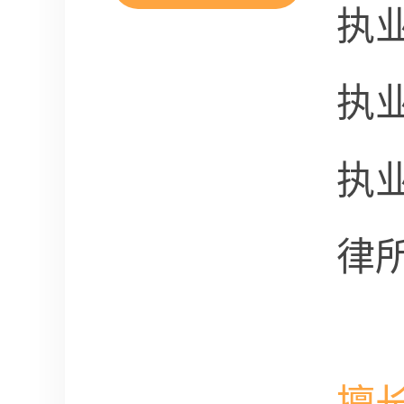
执
执
执
律
擅