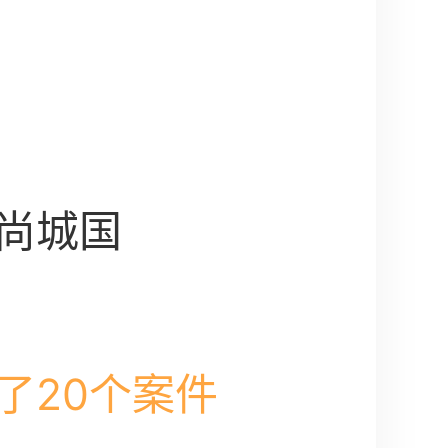
尚城国
了20个案件