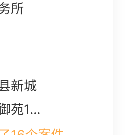
务所
县新城
御苑1#
了16个案件