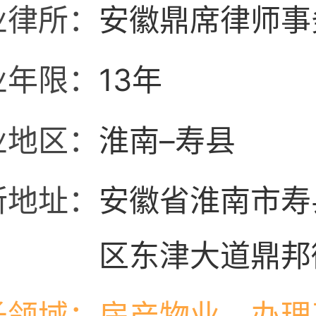
业律所：
安徽鼎席律师事
业年限：
13年
业地区：
淮南–寿县
所地址：
安徽省淮南市寿
区东津大道鼎邦
栋102-202铺
长领域：
房产物业，办理