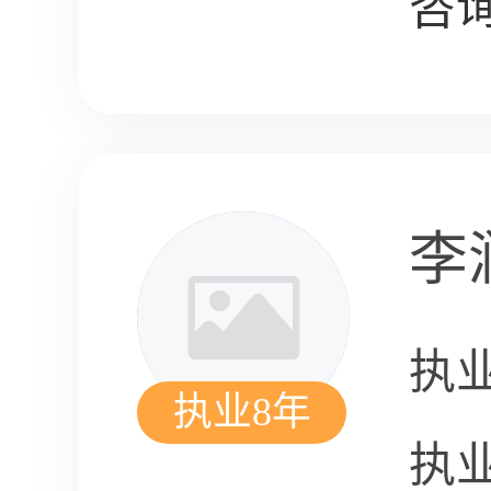
咨询
李
执
执业8年
执