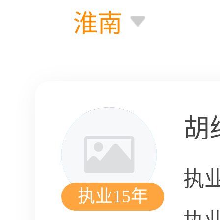
淮南
胡
执
执业15年