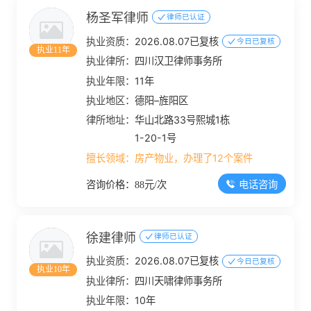
杨圣军律师
律师已认证
执业资质：
2026.08.07已复核
今日已复核
执业11年
执业律所：
四川汉卫律师事务所
执业年限：
11年
执业地区：
德阳–旌阳区
律所地址：
华山北路33号熙城1栋
1-20-1号
擅长领域：
房产物业，办理了12个案件
电话咨询
咨询价格：88元/次
徐建律师
律师已认证
执业资质：
2026.08.07已复核
今日已复核
执业10年
执业律所：
四川天啸律师事务所
执业年限：
10年