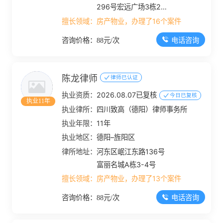
296号宏远广场3栋2层
202号
擅长领域：
房产物业，办理了16个案件
电话咨询
咨询价格：88元/次
陈龙律师
律师已认证
执业资质：
2026.08.07已复核
今日已复核
执业11年
执业律所：
四川致高（德阳）律师事务所
执业年限：
11年
执业地区：
德阳–旌阳区
律所地址：
河东区岷江东路136号
富丽名城A栋3-4号
擅长领域：
房产物业，办理了13个案件
电话咨询
咨询价格：88元/次