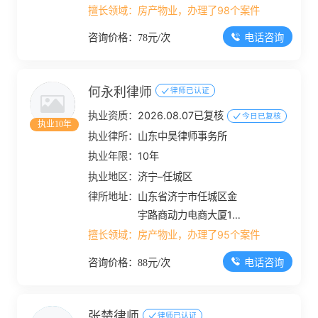
B305-B307
擅长领域：
房产物业，办理了98个案件
电话咨询
咨询价格：78元/次
何永利律师
律师已认证
执业资质：
2026.08.07已复核
今日已复核
执业10年
执业律所：
山东中昊律师事务所
执业年限：
10年
执业地区：
济宁–任城区
律所地址：
山东省济宁市任城区金
宇路商动力电商大厦19
楼
擅长领域：
房产物业，办理了95个案件
电话咨询
咨询价格：88元/次
张楚律师
律师已认证