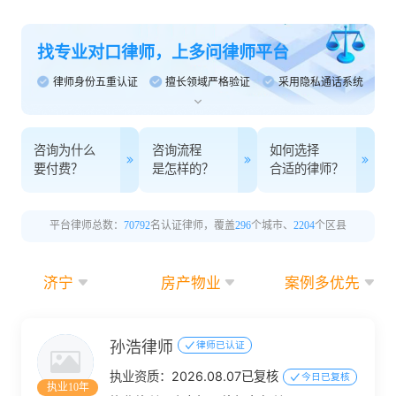
找专业对口律师，上多问律师平台
律师身份五重认证
擅长领域严格验证
采用隐私通话系统
咨询为什么
咨询流程
如何选择
要付费？
是怎样的？
合适的律师？
平台律师总数：
70792
名认证律师，覆盖
296
个城市、
2204
个区县
济宁
房产物业
案例多优先
孙浩律师
律师已认证
执业资质：
2026.08.07已复核
今日已复核
执业10年