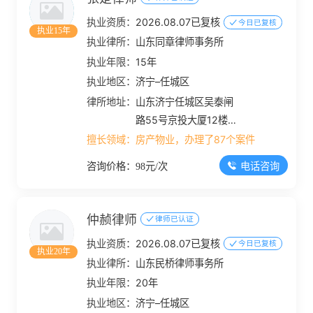
执业资质：
2026.08.07已复核
今日已复核
执业15年
执业律所：
山东同章律师事务所
执业年限：
15年
执业地区：
济宁–任城区
律所地址：
山东济宁任城区吴泰闸
路55号京投大厦12楼山
东同章律师事务所
擅长领域：
房产物业，办理了87个案件
电话咨询
咨询价格：98元/次
仲赪律师
律师已认证
执业资质：
2026.08.07已复核
今日已复核
执业20年
执业律所：
山东民桥律师事务所
执业年限：
20年
执业地区：
济宁–任城区