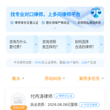
找专业对口律师，上多问律师平台
律师身份五重认证
擅长领域严格验证
采用隐私通话系统
咨询为什么
咨询流程
如何选择
要付费？
是怎样的？
合适的律师？
平台律师总数：
70792
名认证律师，覆盖
296
个城市、
2204
个区县
衡水
劳动纠纷
案例多优先
付丙涛律师
律师已认证
执业资质：
2026.08.08已复核
今日已复核
执业26年