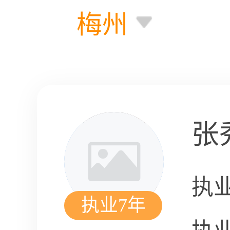
梅州
张
执
执业7年