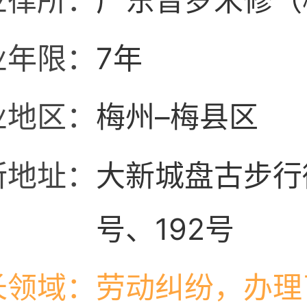
业律所：
广东普罗米修（
业年限：
7年
业地区：
梅州–梅县区
所地址：
大新城盘古步行街
号、192号
长领域：
劳动纠纷，办理