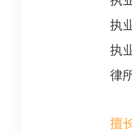
执
执
执
律
擅