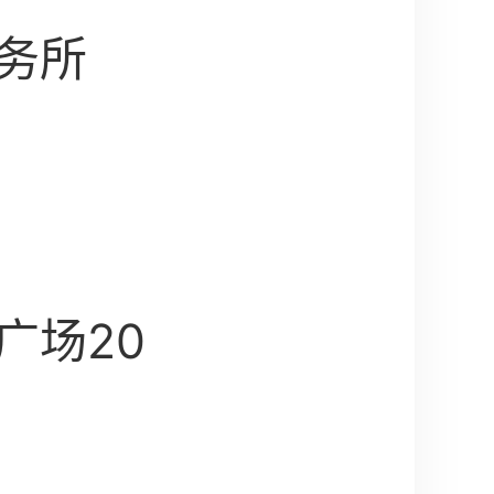
务所
广场20