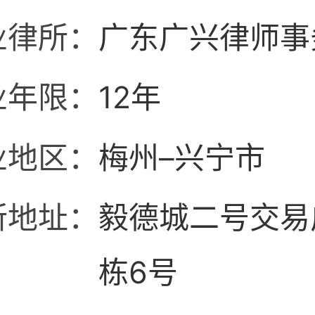
业律所：
广东广兴律师事
业年限：
12年
业地区：
梅州–兴宁市
所地址：
毅德城二号交易
栋6号