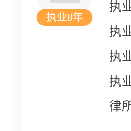
执
执业8年
执
执
执
律