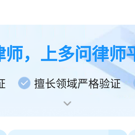
律师，上多问律师
证
擅长领域严格验证