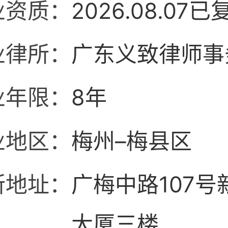
业资质：
2026.08.07已
业律所：
广东义致律师事
业年限：
8年
业地区：
梅州–梅县区
所地址：
广梅中路107号
大厦三楼