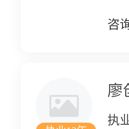
咨询
廖
执