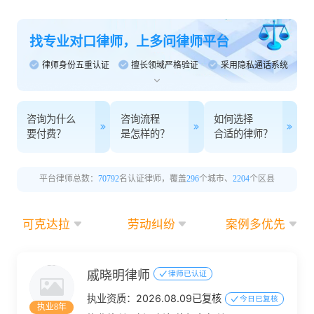
找专业对口律师，上多问律师平台
律师身份五重认证
擅长领域严格验证
采用隐私通话系统
咨询为什么
咨询流程
如何选择
要付费？
是怎样的？
合适的律师？
平台律师总数：
70792
名认证律师，覆盖
296
个城市、
2204
个区县
可克达拉
劳动纠纷
案例多优先
戚晓明律师
律师已认证
执业资质：
2026.08.09已复核
今日已复核
执业8年