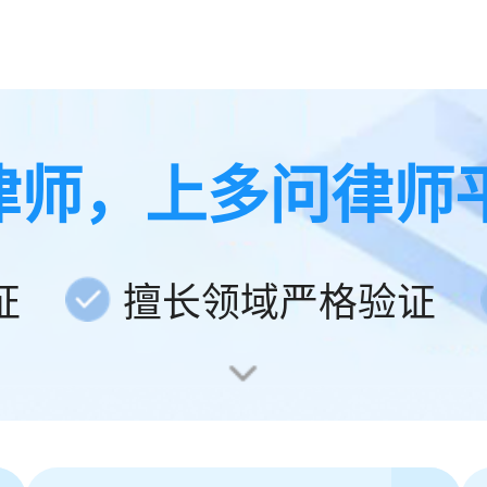
律师，上多问律师
证
擅长领域严格验证