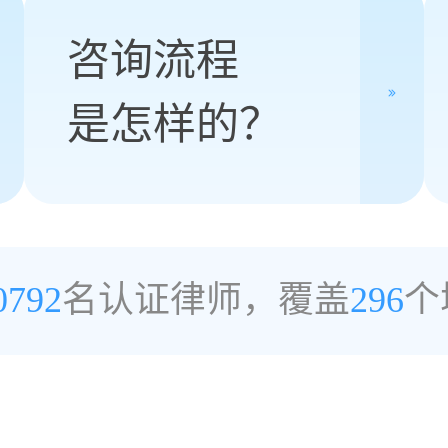
咨询流程
是怎样的？
0792
名认证律师，覆盖
296
个