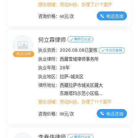
道双创广场4栋15楼
擅长领域：
劳动纠纷，办理了21个案件
电话咨询
咨询价格：68元/次
何立霖律师
律师已认证
执业资质：
2026.08.08已复核
今日已复核
执业28年
执业律所：
西藏雪域律师事务所
执业年限：
28年
执业地区：
拉萨–城关区
律所地址：
西藏拉萨市城关区藏大
东路塔玛示范小区临街
商品房东5楼
擅长领域：
劳动纠纷，办理了11个案件
电话咨询
咨询价格：98元/次
李春伟律师
律师已认证