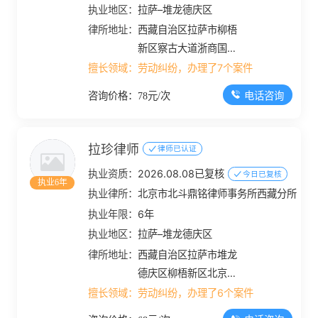
执业地区：
拉萨–堆龙德庆区
律所地址：
西藏自治区拉萨市柳梧
新区察古大道浙商国际9
栋10楼
擅长领域：
劳动纠纷，办理了7个案件
电话咨询
咨询价格：78元/次
拉珍律师
律师已认证
执业资质：
2026.08.08已复核
今日已复核
执业6年
执业律所：
北京市北斗鼎铭律师事务所西藏分所
执业年限：
6年
执业地区：
拉萨–堆龙德庆区
律所地址：
西藏自治区拉萨市堆龙
德庆区柳梧新区北京大
道双创广场4栋15楼
擅长领域：
劳动纠纷，办理了6个案件