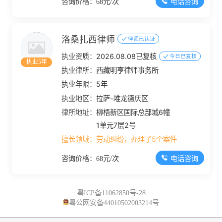
电话咨询
咨询价格：68元/次
洛桑扎西律师
律师已认证
执业资质：
2026.08.08已复核
今日已复核
执业5年
执业律所：
西藏明亨律师事务所
执业年限：
5年
执业地区：
拉萨–堆龙德庆区
律所地址：
柳梧新区国际总部城6幢
1单元7层2号
擅长领域：
劳动纠纷，办理了5个案件
电话咨询
咨询价格：68元/次
粤ICP备11062850号-28
粤公网安备44010502003214号