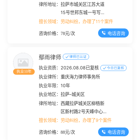
律所地址：
拉萨市城关区江苏大道
15号世邦东城一号写字
楼909-914号
擅长领域：
劳动纠纷，办理了11个案件
电话咨询
咨询价格：78元/次
鄢雨律师
律师已认证
执业资质：
2026.08.08已复核
今日已复核
执业10年
执业律所：
重庆海力律师事务所
执业年限：
10年
执业地区：
拉萨–城关区
律所地址：
西藏拉萨城关区柳梧新
区新村路2号天峰中心5
号楼2层
擅长领域：
劳动纠纷，办理了9个案件
电话咨询
咨询价格：88元/次