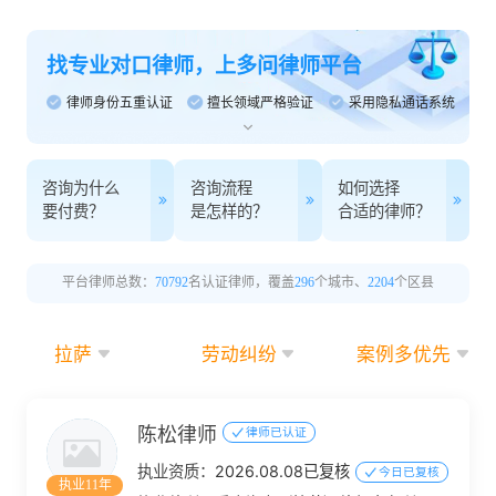
找专业对口律师，上多问律师平台
律师身份五重认证
擅长领域严格验证
采用隐私通话系统
咨询为什么
咨询流程
如何选择
要付费？
是怎样的？
合适的律师？
平台律师总数：
70792
名认证律师，覆盖
296
个城市、
2204
个区县
拉萨
劳动纠纷
案例多优先
陈松律师
律师已认证
执业资质：
2026.08.08已复核
今日已复核
执业11年