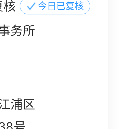
复核
今日已复核
事务所
江浦区
38号