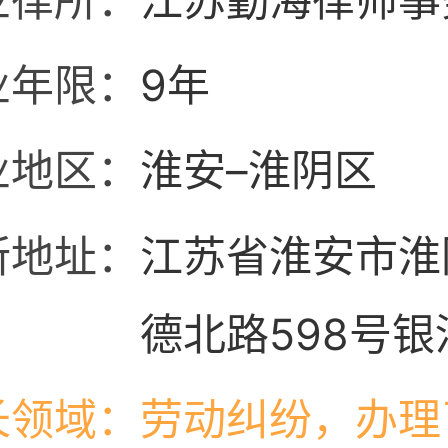
业律所：
江苏勤海律师事
业年限：
9年
业地区：
淮安–淮阴区
所地址：
江苏省淮安市淮
德北路598号
园小区8幢商业
长领域：
劳动纠纷，办理