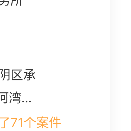
务所
阴区承
银河湾花
住宅楼
了71个案件