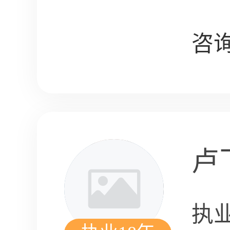
咨询
卢
执