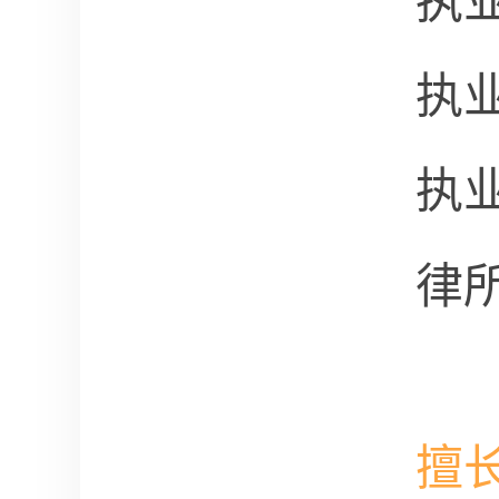
执
执
执
律
擅