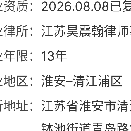
业资质：
2026.08.08已
业律所：
江苏昊震翰律师
业年限：
13年
业地区：
淮安–清江浦区
所地址：
江苏省淮安市清
钵池街道青岛路