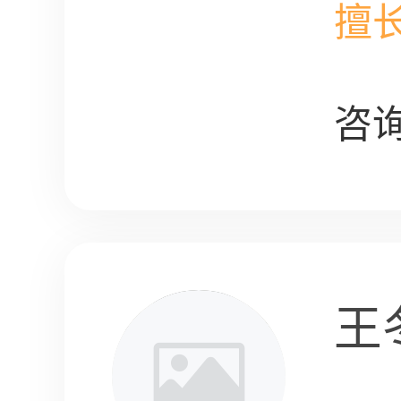
擅
咨询
王