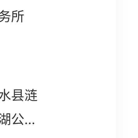
务所
水县涟
湖公寓