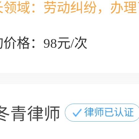
5幢2楼
长领域：
劳动纠纷，办理
价格：98元/次
冬青律师
律师已认证