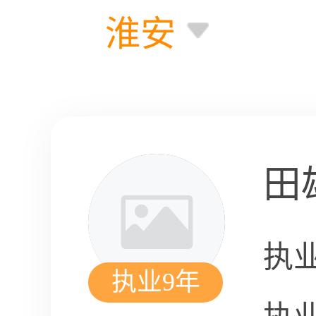
淮安
田
执
执业9年