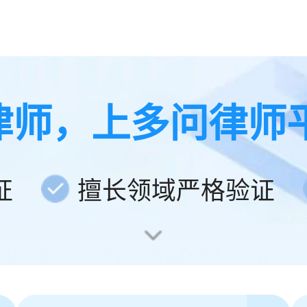
律师，上多问律师
证
擅长领域严格验证