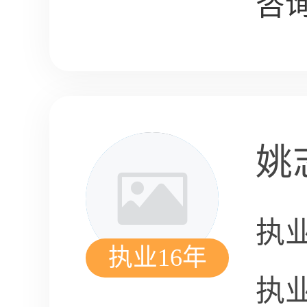
咨询
姚
执
执业16年
执