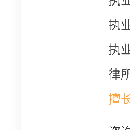
执
执
执
律
擅