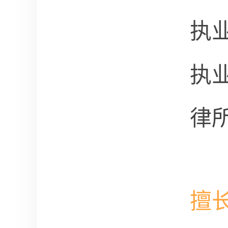
执
执
律
擅