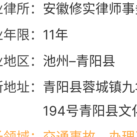
业律所：
安徽修实律师事
业年限：
11年
业地区：
池州–青阳县
所地址：
青阳县蓉城镇九
194号青阳县文
楼2楼
长领域：
交通事故，办理