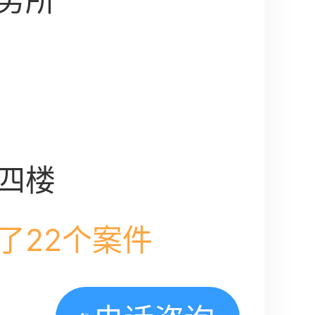
务所
四楼
了22个案件