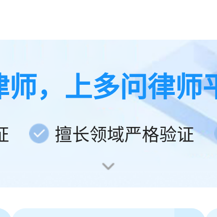
律师，上多问律师
证
擅长领域严格验证