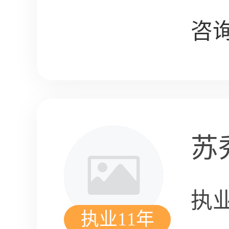
咨询
苏
执
执业11年