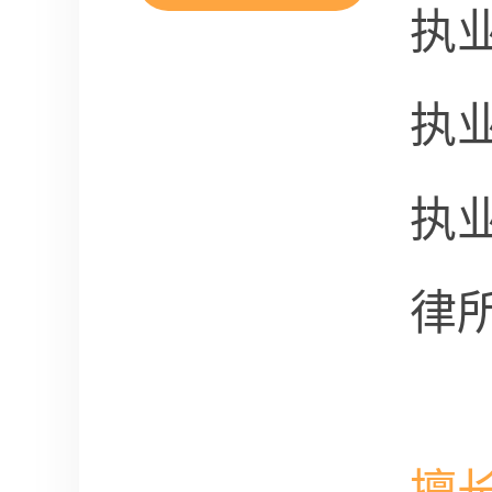
执
执
执
律
擅