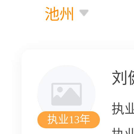
池州
刘
执
执业13年