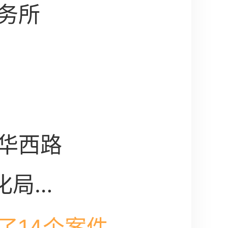
务所
华西路
化局大
了14个案件