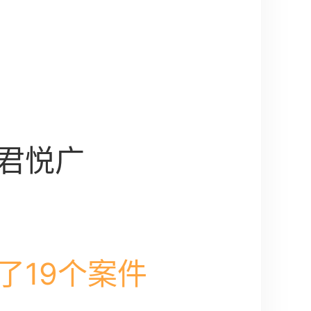
君悦广
了19个案件