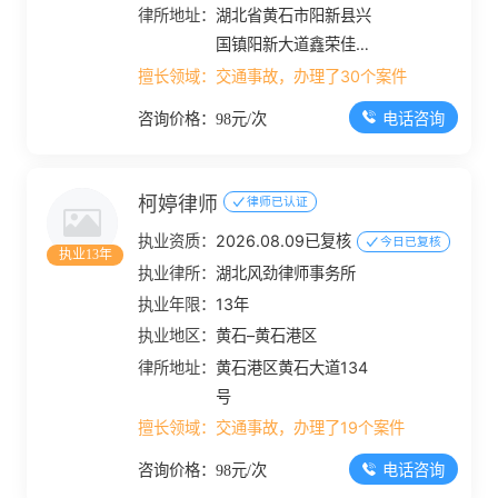
律所地址：
湖北省黄石市阳新县兴
国镇阳新大道鑫荣佳园2
号
擅长领域：
交通事故，办理了30个案件
电话咨询
咨询价格：98元/次
柯婷律师
律师已认证
执业资质：
2026.08.09已复核
今日已复核
执业13年
执业律所：
湖北风劲律师事务所
执业年限：
13年
执业地区：
黄石–黄石港区
律所地址：
黄石港区黄石大道134
号
擅长领域：
交通事故，办理了19个案件
电话咨询
咨询价格：98元/次