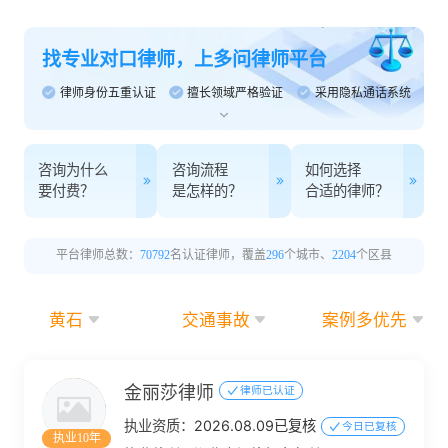
找专业对口律师，上多问律师平台
律师身份五重认证
擅长领域严格验证
采用隐私通话系统
咨询为什么
咨询流程
如何选择
要付费？
是怎样的？
合适的律师？
平台律师总数：
70792
名认证律师，覆盖
296
个城市、
2204
个区县
黄石
交通事故
案例多优先
金丽莎律师
律师已认证
执业资质：
2026.08.09已复核
今日已复核
执业10年