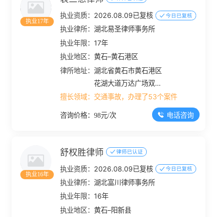
执业资质：
2026.08.09已复核
今日已复核
执业17年
执业律所：
湖北易圣律师事务所
执业年限：
17年
执业地区：
黄石–黄石港区
律所地址：
湖北省黄石市黄石港区
花湖大道万达广场双塔
写字楼B座9楼
擅长领域：
交通事故，办理了53个案件
电话咨询
咨询价格：98元/次
舒权胜律师
律师已认证
执业资质：
2026.08.09已复核
今日已复核
执业16年
执业律所：
湖北富川律师事务所
执业年限：
16年
执业地区：
黄石–阳新县