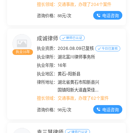
擅长领域：
交通事故，办理了204个案件
电话咨询
咨询价格：88元/次
成诚律师
律师已认证
执业资质：
2026.08.09已复核
今日已复核
执业16年
执业律所：
湖北富川律师事务所
执业年限：
16年
执业地区：
黄石–阳新县
律所地址：
湖北省黄石市阳新县兴
国镇阳新大道鑫荣佳园2
号
擅长领域：
交通事故，办理了62个案件
电话咨询
咨询价格：98元/次
袁三慧律师
律师已认证