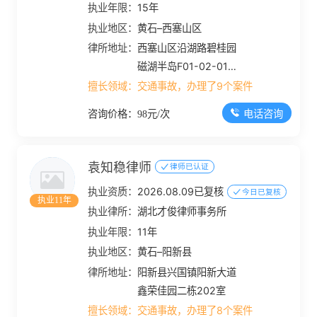
执业年限：
15年
执业地区：
黄石–西塞山区
律所地址：
西塞山区沿湖路碧桂园
磁湖半岛F01-02-01商
业综合体11楼
擅长领域：
交通事故，办理了9个案件
电话咨询
咨询价格：98元/次
袁知稳律师
律师已认证
执业资质：
2026.08.09已复核
今日已复核
执业11年
执业律所：
湖北才俊律师事务所
执业年限：
11年
执业地区：
黄石–阳新县
律所地址：
阳新县兴国镇阳新大道
鑫荣佳园二栋202室
擅长领域：
交通事故，办理了8个案件