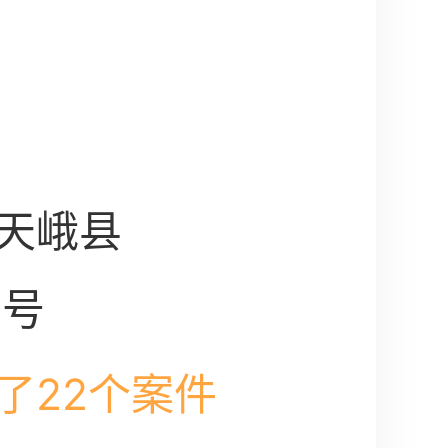
天峨县
2号
了22个案件