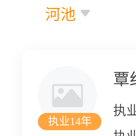
河池
覃
执
执业14年