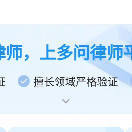
律师，上多问律师
证
擅长领域严格验证