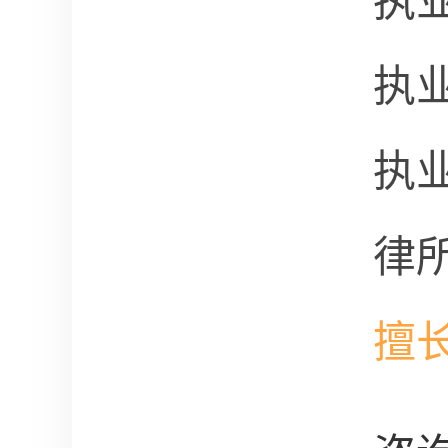
执
执
执
律
擅