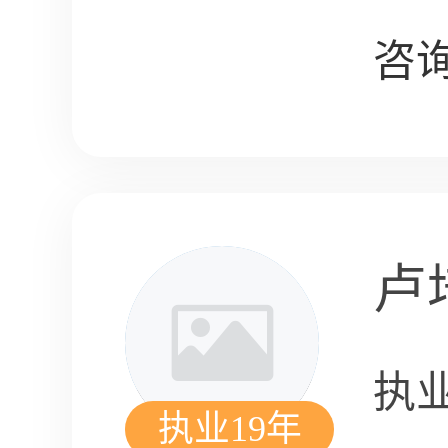
咨询
卢
执
执业19年