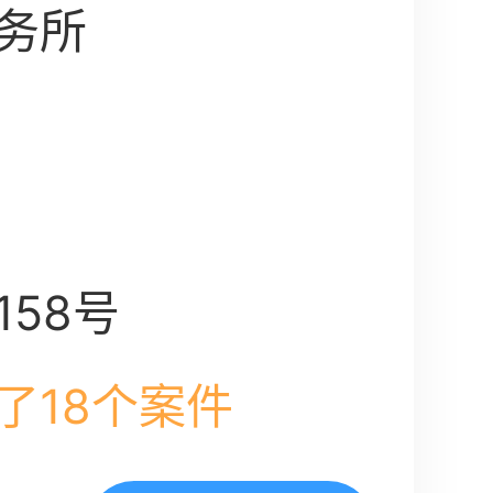
务所
58号
了18个案件