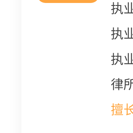
执
执
执
律
擅