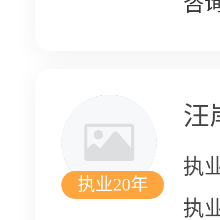
咨询
汪
执
执业20年
执