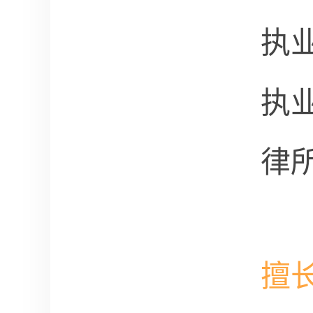
执
执
律
擅