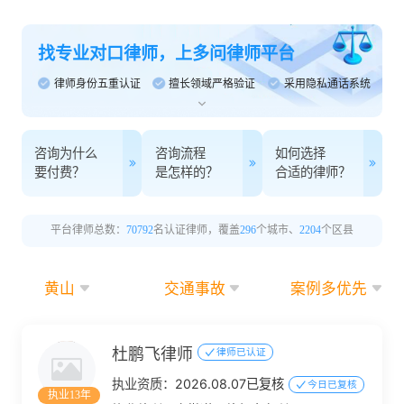
找专业对口律师，上多问律师平台
律师身份五重认证
擅长领域严格验证
采用隐私通话系统
咨询为什么
咨询流程
如何选择
要付费？
是怎样的？
合适的律师？
平台律师总数：
70792
名认证律师，覆盖
296
个城市、
2204
个区县
黄山
交通事故
案例多优先
杜鹏飞律师
律师已认证
执业资质：
2026.08.07已复核
今日已复核
执业13年