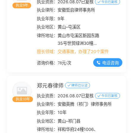
执业资质：
2026.08.07已复核
今日已复核
执业9年
执业律所：
安徽哲启律师事务所
执业年限：
9年
执业地区：
黄山–屯溪区
律所地址：
黄山市屯溪区新园东路
35号世贸绿洲30幢
A1503、A1504号
擅长领域：
交通事故，办理了20个案件
电话咨询
咨询价格：78元/次
郑元春律师
律师已认证
执业资质：
2026.08.07已复核
今日已复核
执业10年
执业律所：
安徽英腾（祁门）律师事务所
执业年限：
10年
执业地区：
黄山–祁门县
律所地址：
祥和华府24幢1006、