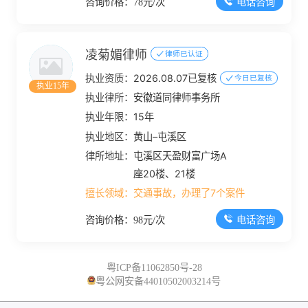
电话咨询
咨询价格：78元/次
凌菊媚律师
律师已认证
执业资质：
2026.08.07已复核
今日已复核
执业15年
执业律所：
安徽道同律师事务所
执业年限：
15年
执业地区：
黄山–屯溪区
律所地址：
屯溪区天盈财富广场A
座20楼、21楼
擅长领域：
交通事故，办理了7个案件
电话咨询
咨询价格：98元/次
粤ICP备11062850号-28
粤公网安备44010502003214号