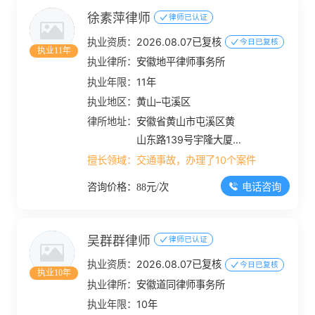
徐素萍律师
律师已认证
执业资质：
2026.08.07已复核
今日已复核
执业11年
执业律所：
安徽地平律师事务所
执业年限：
11年
执业地区：
黄山–屯溪区
律所地址：
安徽省黄山市屯溪区黄
山东路139号宇隆大厦
四楼
擅长领域：
交通事故，办理了10个案件
电话咨询
咨询价格：88元/次
吴群群律师
律师已认证
执业资质：
2026.08.07已复核
今日已复核
执业10年
执业律所：
安徽道同律师事务所
执业年限：
10年