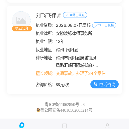
刘飞飞律师
律师已认证
执业资质：
2026.08.07已复核
今日已复核
执业12年
执业律所：
安徽凌铄律师事务所
执业年限：
12年
执业地区：
滁州–凤阳县
律所地址：
滁州市凤阳县府城镇凤
凰路汇峰国际城御府7幢
商业353-377号
擅长领域：
交通事故，办理了34个案件
电话咨询
咨询价格：88元/次
粤ICP备11062850号-28
粤公网安备44010502003214号