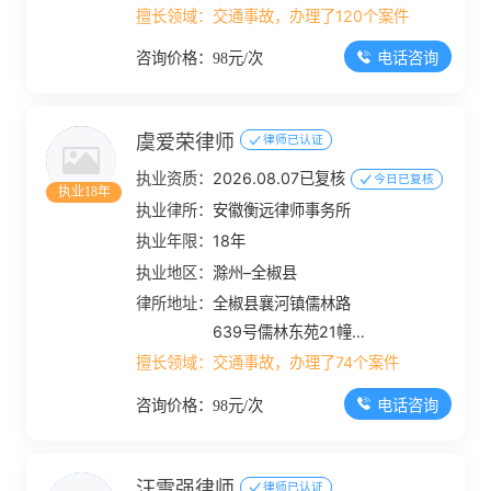
厦
擅长领域：
交通事故，办理了120个案件
电话咨询
咨询价格：98元/次
虞爱荣律师
律师已认证
执业资质：
2026.08.07已复核
今日已复核
执业18年
执业律所：
安徽衡远律师事务所
执业年限：
18年
执业地区：
滁州–全椒县
律所地址：
全椒县襄河镇儒林路
639号儒林东苑21幢
106号,206号—210
擅长领域：
交通事故，办理了74个案件
号,306—310号门面
电话咨询
咨询价格：98元/次
汪雪强律师
律师已认证