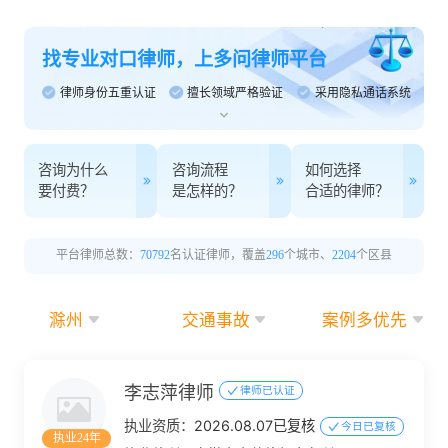
找专业对口律师，上多问律师平台
律师身份五重认证
擅长领域严格验证
采用隐私通话系统
咨询为什么
咨询流程
如何选择
要付费？
是怎样的？
合适的律师？
平台律师总数：
70792
名认证律师，覆盖
296
个城市、
2204
个区县
滁州
交通事故
案例多优先
李志萍律师
律师已认证
执业资质：
2026.08.07已复核
今日已复核
执业24年