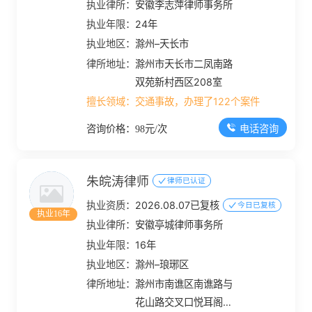
执业律所：
安徽李志萍律师事务所
执业年限：
24年
执业地区：
滁州–天长市
律所地址：
滁州市天长市二凤南路
双苑新村西区208室
擅长领域：
交通事故，办理了122个案件
电话咨询
咨询价格：98元/次
朱皖涛律师
律师已认证
执业资质：
2026.08.07已复核
今日已复核
执业16年
执业律所：
安徽亭城律师事务所
执业年限：
16年
执业地区：
滁州–琅琊区
律所地址：
滁州市南谯区南谯路与
花山路交叉口悦耳阁大