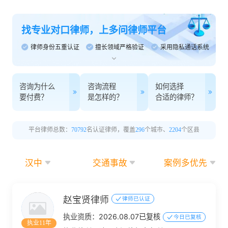
找专业对口律师，上多问律师平台
律师身份五重认证
擅长领域严格验证
采用隐私通话系统
咨询为什么
咨询流程
如何选择
要付费？
是怎样的？
合适的律师？
平台律师总数：
70792
名认证律师，覆盖
296
个城市、
2204
个区县
汉中
交通事故
案例多优先
赵宝贤律师
律师已认证
执业资质：
2026.08.07已复核
今日已复核
执业11年