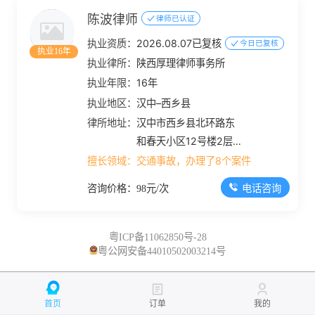
陈波律师
律师已认证
执业资质：
2026.08.07已复核
今日已复核
执业16年
执业律所：
陕西厚理律师事务所
执业年限：
16年
执业地区：
汉中–西乡县
律所地址：
汉中市西乡县北环路东
和春天小区12号楼2层
东侧商铺
擅长领域：
交通事故，办理了8个案件
电话咨询
咨询价格：98元/次
粤ICP备11062850号-28
粤公网安备44010502003214号
首页
订单
我的