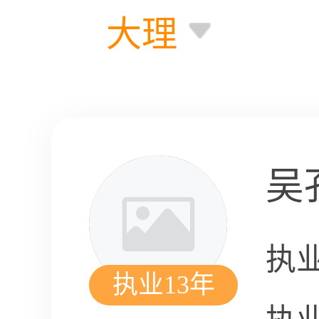
大理
吴
执
执业13年