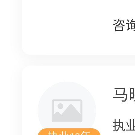
咨询
马
执