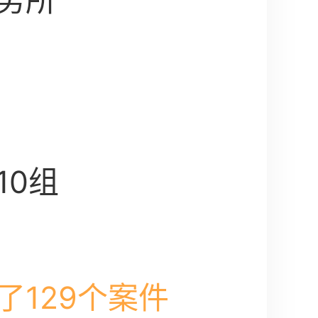
务所
10组
了129个案件