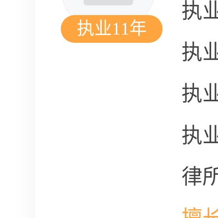
执
执业11年
执
执
执
律
擅