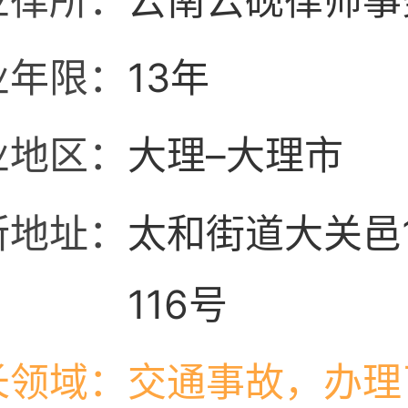
业律所：
云南云砚律师事
业年限：
13年
业地区：
大理–大理市
所地址：
太和街道大关邑
116号
长领域：
交通事故，办理