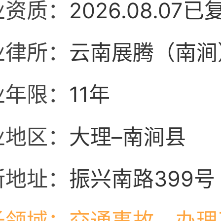
业资质：
2026.08.07已
业律所：
云南展腾（南涧
业年限：
11年
业地区：
大理–南涧县
所地址：
振兴南路399号
长领域：
交通事故，办理