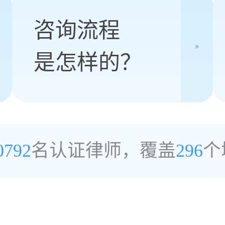
咨询流程
是怎样的？
0792
名认证律师，覆盖
296
个