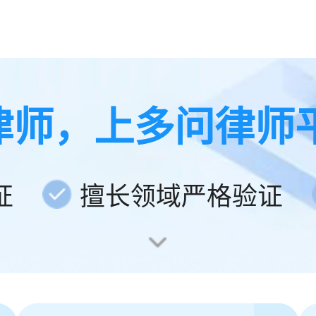
律师，上多问律师
证
擅长领域严格验证