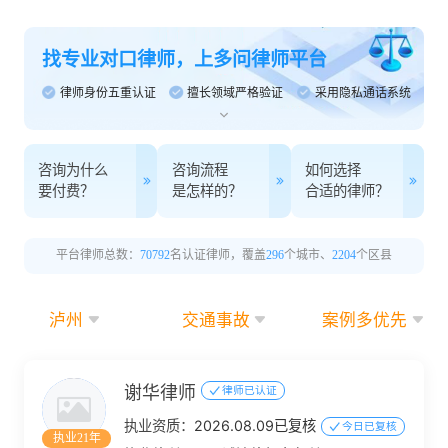
找专业对口律师，上多问律师平台
律师身份五重认证
擅长领域严格验证
采用隐私通话系统
咨询为什么
咨询流程
如何选择
要付费？
是怎样的？
合适的律师？
平台律师总数：
70792
名认证律师，覆盖
296
个城市、
2204
个区县
泸州
交通事故
案例多优先
谢华律师
律师已认证
执业资质：
2026.08.09已复核
今日已复核
执业21年