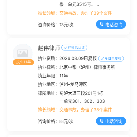
楼一单元3515号、
3516号
擅长领域：
交通事故，办理了39个案件
电话咨询
咨询价格：78元/次
赵伟律师
律师已认证
执业资质：
2026.08.09已复核
今日已复核
执业11年
执业律所：
北京中银（泸州）律师事务所
执业年限：
11年
执业地区：
泸州–龙马潭区
律所地址：
蜀泸大道三段201号1栋
一单元301、302、303
擅长领域：
交通事故，办理了38个案件
电话咨询
咨询价格：88元/次