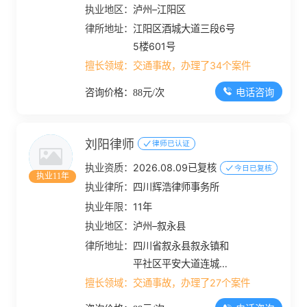
执业地区：
泸州–江阳区
律所地址：
江阳区酒城大道三段6号
5楼601号
擅长领域：
交通事故，办理了34个案件
电话咨询
咨询价格：88元/次
刘阳律师
律师已认证
执业资质：
2026.08.09已复核
今日已复核
执业11年
执业律所：
四川辉浩律师事务所
执业年限：
11年
执业地区：
泸州–叙永县
律所地址：
四川省叙永县叙永镇和
平社区平安大道连城别
苑负1层2号
擅长领域：
交通事故，办理了27个案件