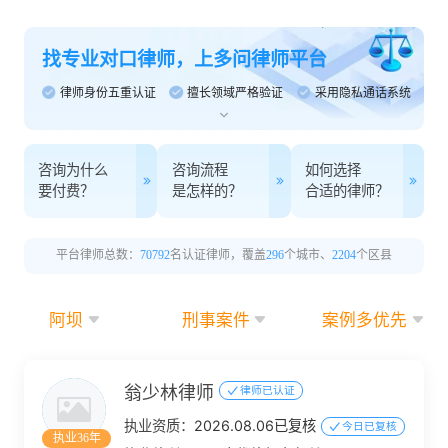
找专业对口律师，上多问律师平台
律师身份五重认证
擅长领域严格验证
采用隐私通话系统
咨询为什么
咨询流程
如何选择
要付费？
是怎样的？
合适的律师？
平台律师总数：
70792
名认证律师，覆盖
296
个城市、
2204
个区县
阿坝
刑事案件
案例多优先
翁少林律师
律师已认证
执业资质：
2026.08.06已复核
今日已复核
执业36年