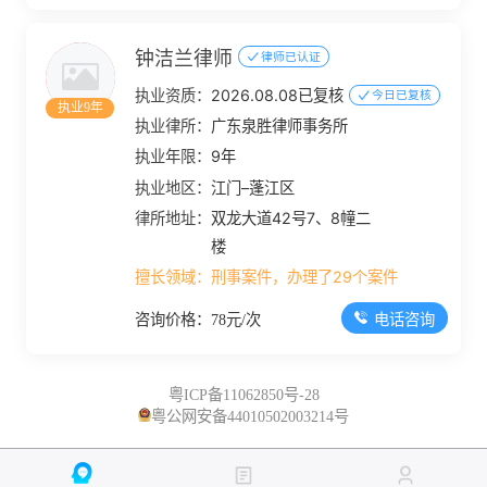
钟洁兰律师
律师已认证
执业资质：
2026.08.08已复核
今日已复核
执业9年
执业律所：
广东泉胜律师事务所
执业年限：
9年
执业地区：
江门–蓬江区
律所地址：
双龙大道42号7、8幢二
楼
擅长领域：
刑事案件，办理了29个案件
电话咨询
咨询价格：78元/次
粤ICP备11062850号-28
粤公网安备44010502003214号