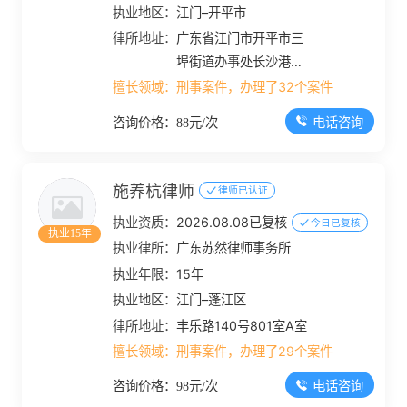
执业地区：
江门–开平市
律所地址：
广东省江门市开平市三
埠街道办事处长沙港口
路50号首层3号、4号铺
擅长领域：
刑事案件，办理了32个案件
位
电话咨询
咨询价格：88元/次
施养杭律师
律师已认证
执业资质：
2026.08.08已复核
今日已复核
执业15年
执业律所：
广东苏然律师事务所
执业年限：
15年
执业地区：
江门–蓬江区
律所地址：
丰乐路140号801室A室
擅长领域：
刑事案件，办理了29个案件
电话咨询
咨询价格：98元/次