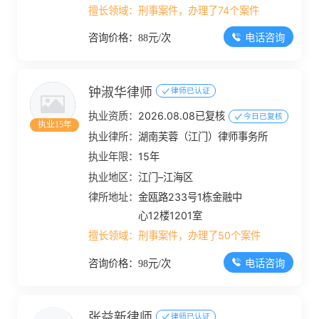
号4幢、5幢、6幢首层
擅长领域：
刑事案件，办理了74个案件
108、109、110铺位
电话咨询
咨询价格：88元/次
钟淑华律师
律师已认证
执业资质：
2026.08.08已复核
今日已复核
执业15年
执业律所：
湖南芙蓉（江门）律师事务所
执业年限：
15年
执业地区：
江门–江海区
律所地址：
金瓯路233号1栋金融中
心12楼1201室
擅长领域：
刑事案件，办理了50个案件
电话咨询
咨询价格：98元/次
张益新律师
律师已认证