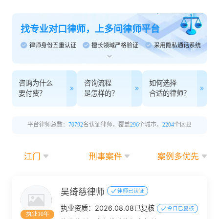
找专业对口律师，上多问律师平台
律师身份五重认证
擅长领域严格验证
采用隐私通话系统
咨询为什么
咨询流程
如何选择
要付费？
是怎样的？
合适的律师？
平台律师总数：
70792
名认证律师，覆盖
296
个城市、
2204
个区县
江门
刑事案件
案例多优先
吴绮慈律师
律师已认证
执业资质：
2026.08.08已复核
今日已复核
执业10年