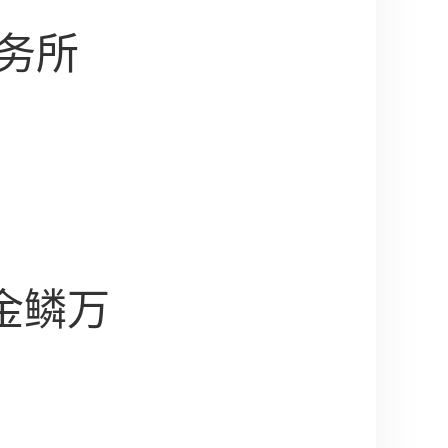
务所
金鳞万