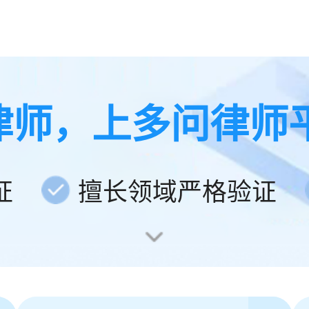
律师，上多问律师
证
擅长领域严格验证