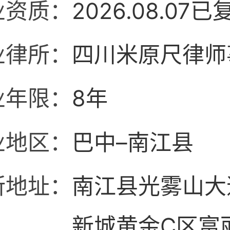
业资质：
2026.08.07已
业律所：
四川米原尺律师
业年限：
8年
业地区：
巴中–南江县
所地址：
南江县光雾山大
新城黄金C区富丽