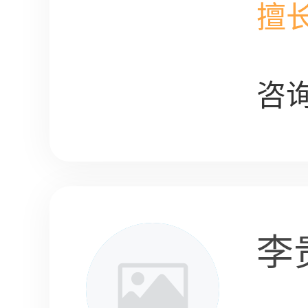
擅
咨询
李