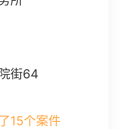
务所
院街64
了15个案件