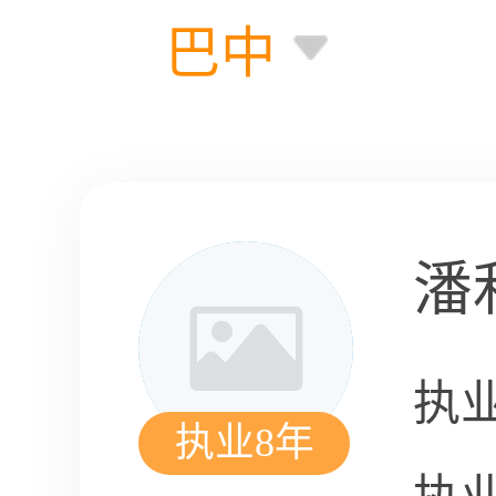
巴中
潘
执
执业8年