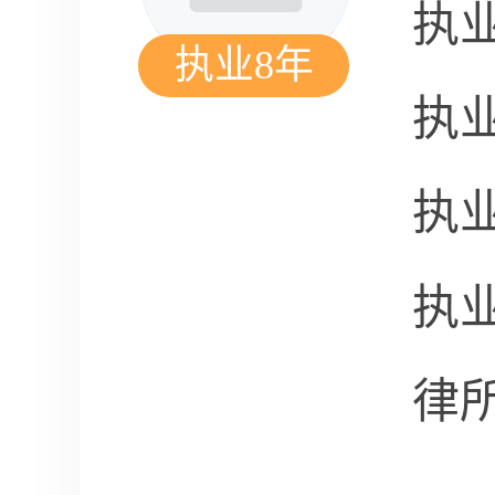
执
执业8年
执
执
执
律