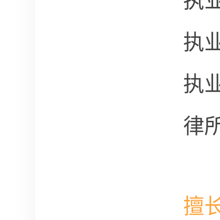
执
执
执
律
擅