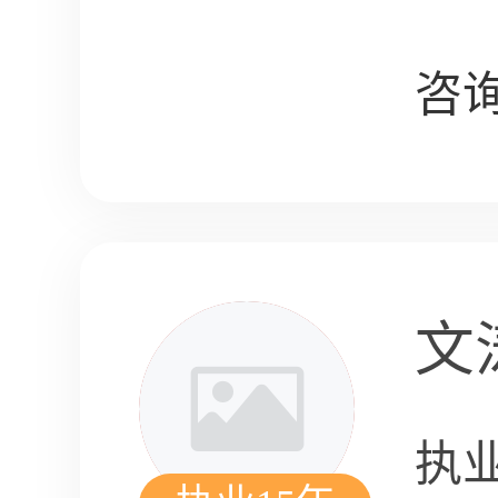
咨询
文
执