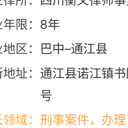
业律所：
四川衡义律师事
业年限：
8年
业地区：
巴中–通江县
所地址：
通江县诺江镇书
号
长领域：
刑事案件，办理