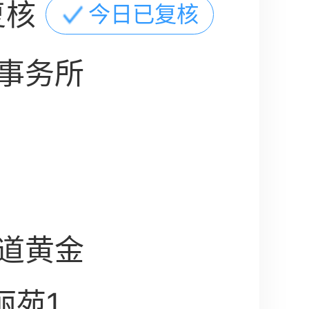
复核
今日已复核
事务所
道黄金
苑13