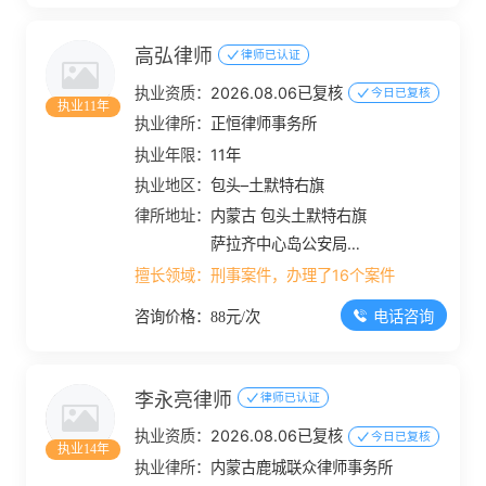
高弘律师
律师已认证
执业资质：
2026.08.06已复核
今日已复核
执业11年
执业律所：
正恒律师事务所
执业年限：
11年
执业地区：
包头–土默特右旗
律所地址：
内蒙古 包头土默特右旗
萨拉齐中心岛公安局后
院二楼
擅长领域：
刑事案件，办理了16个案件
电话咨询
咨询价格：88元/次
李永亮律师
律师已认证
执业资质：
2026.08.06已复核
今日已复核
执业14年
执业律所：
内蒙古鹿城联众律师事务所