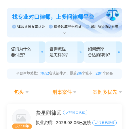
找专业对口律师，上多问律师平台
律师身份五重认证
擅长领域严格验证
采用隐私通话系统
咨询为什么
咨询流程
如何选择
要付费？
是怎样的？
合适的律师？
平台律师总数：
70792
名认证律师，覆盖
296
个城市、
2204
个区县
包头
刑事案件
案例多优先
费星刚律师
律师已认证
执业资质：
2026.08.06已复核
今日已复核
执业30年