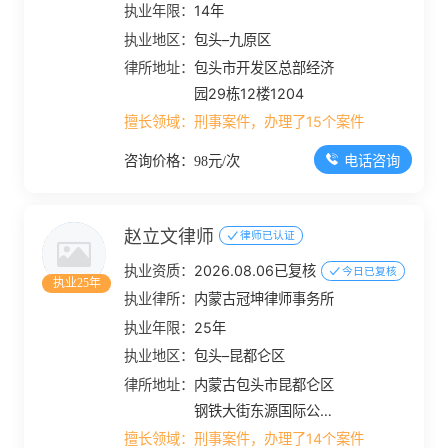
执业年限：
14年
执业地区：
包头–九原区
律所地址：
包头市开发区总部经济
园29栋12楼1204
擅长领域：
刑事案件，办理了15个案件
电话咨询
咨询价格：98元/次
赵立文律师
律师已认证
执业资质：
2026.08.06已复核
今日已复核
执业25年
执业律所：
内蒙古冠坤律师事务所
执业年限：
25年
执业地区：
包头–昆都仑区
律所地址：
内蒙古包头市昆都仑区
钢铁大街东源国际公寓2
单元804号
擅长领域：
刑事案件，办理了14个案件