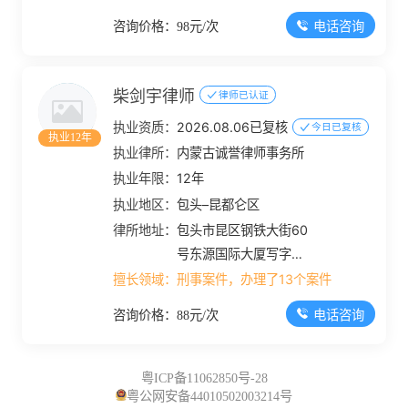
电话咨询
咨询价格：98元/次
柴剑宇律师
律师已认证
执业资质：
2026.08.06已复核
今日已复核
执业12年
执业律所：
内蒙古诚誉律师事务所
执业年限：
12年
执业地区：
包头–昆都仑区
律所地址：
包头市昆区钢铁大街60
号东源国际大厦写字楼
十层
擅长领域：
刑事案件，办理了13个案件
电话咨询
咨询价格：88元/次
粤ICP备11062850号-28
粤公网安备44010502003214号