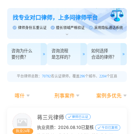
找专业对口律师，上多问律师平台
律师身份五重认证
擅长领域严格验证
采用隐私通话系统
咨询为什么
咨询流程
如何选择
要付费？
是怎样的？
合适的律师？
平台律师总数：
70792
名认证律师，覆盖
296
个城市、
2204
个区县
喀什
刑事案件
案例多优先
蒋三元律师
律师已认证
执业资质：
2026.08.10已复核
今日已复核
执业24年