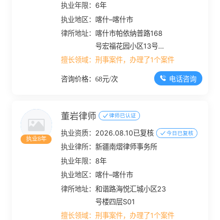
执业年限：
6年
执业地区：
喀什–喀什市
律所地址：
喀什市帕依纳普路168
号宏福花园小区13号楼
A区S301号、2号楼4层
擅长领域：
刑事案件，办理了1个案件
05号商铺
电话咨询
咨询价格：68元/次
董岩律师
律师已认证
执业资质：
2026.08.10已复核
今日已复核
执业8年
执业律所：
新疆南熠律师事务所
执业年限：
8年
执业地区：
喀什–喀什市
律所地址：
和谐路海悦汇城小区23
号楼四层S01
擅长领域：
刑事案件，办理了1个案件