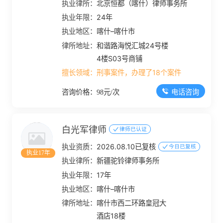
执业律所：
北京恒都（喀什）律师事务所
执业年限：
24年
执业地区：
喀什–喀什市
律所地址：
和谐路海悦汇城24号楼
4楼S03号商铺
擅长领域：
刑事案件，办理了18个案件
电话咨询
咨询价格：98元/次
白光军律师
律师已认证
执业资质：
2026.08.10已复核
今日已复核
执业17年
执业律所：
新疆驼铃律师事务所
执业年限：
17年
执业地区：
喀什–喀什市
律所地址：
喀什市西二环路皇冠大
酒店18楼