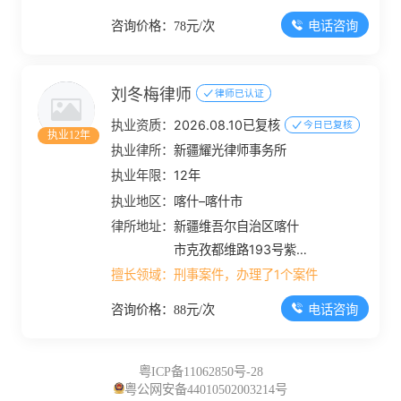
电话咨询
咨询价格：78元/次
刘冬梅律师
律师已认证
执业资质：
2026.08.10已复核
今日已复核
执业12年
执业律所：
新疆耀光律师事务所
执业年限：
12年
执业地区：
喀什–喀什市
律所地址：
新疆维吾尔自治区喀什
市克孜都维路193号紫
东大厦三楼
擅长领域：
刑事案件，办理了1个案件
电话咨询
咨询价格：88元/次
粤ICP备11062850号-28
粤公网安备44010502003214号