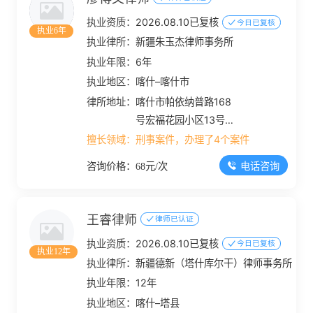
执业资质：
2026.08.10已复核
今日已复核
执业6年
执业律所：
新疆朱玉杰律师事务所
执业年限：
6年
执业地区：
喀什–喀什市
律所地址：
喀什市帕依纳普路168
号宏福花园小区13号楼
A区S301号、2号楼4层
擅长领域：
刑事案件，办理了4个案件
05号商铺
电话咨询
咨询价格：68元/次
王睿律师
律师已认证
执业资质：
2026.08.10已复核
今日已复核
执业12年
执业律所：
新疆德新（塔什库尔干）律师事务所
执业年限：
12年
执业地区：
喀什–塔县