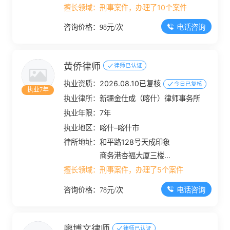
擅长领域：
刑事案件，办理了10个案件
电话咨询
咨询价格：98元/次
黄侨律师
律师已认证
执业资质：
2026.08.10已复核
今日已复核
执业7年
执业律所：
新疆金仕成（喀什）律师事务所
执业年限：
7年
执业地区：
喀什–喀什市
律所地址：
和平路128号天成印象
商务港杏福大厦三楼
302商铺
擅长领域：
刑事案件，办理了5个案件
电话咨询
咨询价格：78元/次
廖博文律师
律师已认证