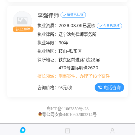
李强律师
律师已认证
执业资质：
2026.08.09已复核
今日已复核
执业30年
执业律所：
辽宁逸剑律师事务所
执业年限：
30年
执业地区：
鞍山–铁东区
律所地址：
铁东区前进路1栋26层
470号国际明珠2620
擅长领域：
刑事案件，办理了16个案件
电话咨询
咨询价格：98元/次
粤ICP备11062850号-28
粤公网安备44010502003214号