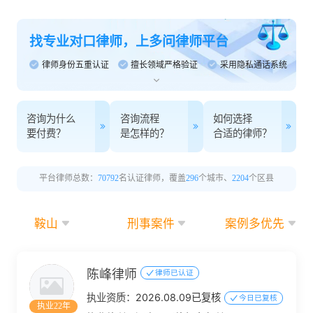
找专业对口律师，上多问律师平台
律师身份五重认证
擅长领域严格验证
采用隐私通话系统
咨询为什么
咨询流程
如何选择
要付费？
是怎样的？
合适的律师？
平台律师总数：
70792
名认证律师，覆盖
296
个城市、
2204
个区县
鞍山
刑事案件
案例多优先
陈峰律师
律师已认证
执业资质：
2026.08.09已复核
今日已复核
执业22年