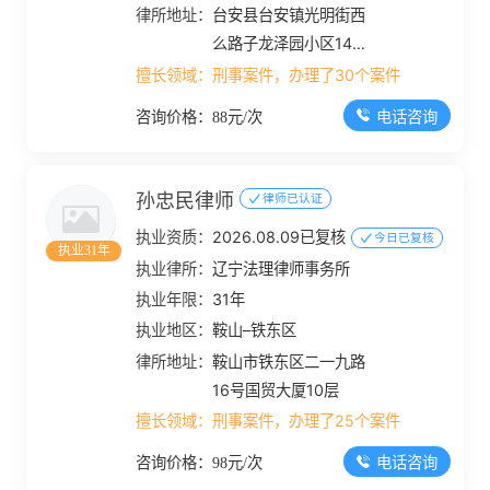
律所地址：
台安县台安镇光明街西
么路子龙泽园小区14号
楼西27号门市
擅长领域：
刑事案件，办理了30个案件
电话咨询
咨询价格：88元/次
孙忠民律师
律师已认证
执业资质：
2026.08.09已复核
今日已复核
执业31年
执业律所：
辽宁法理律师事务所
执业年限：
31年
执业地区：
鞍山–铁东区
律所地址：
鞍山市铁东区二一九路
16号国贸大厦10层
擅长领域：
刑事案件，办理了25个案件
电话咨询
咨询价格：98元/次