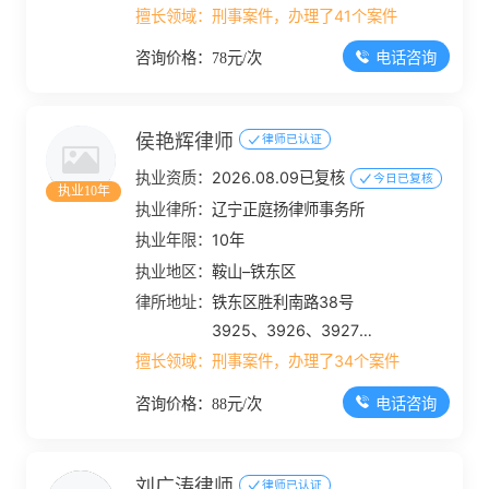
擅长领域：
刑事案件，办理了41个案件
电话咨询
咨询价格：78元/次
侯艳辉律师
律师已认证
执业资质：
2026.08.09已复核
今日已复核
执业10年
执业律所：
辽宁正庭扬律师事务所
执业年限：
10年
执业地区：
鞍山–铁东区
律所地址：
铁东区胜利南路38号
3925、3926、3927房
间
擅长领域：
刑事案件，办理了34个案件
电话咨询
咨询价格：88元/次
刘广涛律师
律师已认证