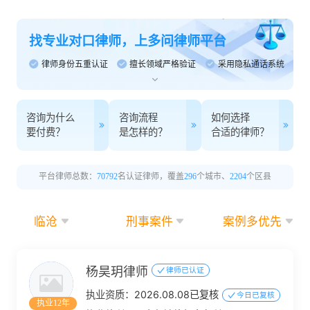
找专业对口律师，上多问律师平台
律师身份五重认证
擅长领域严格验证
采用隐私通话系统
咨询为什么
咨询流程
如何选择
要付费？
是怎样的？
合适的律师？
平台律师总数：
70792
名认证律师，覆盖
296
个城市、
2204
个区县
临沧
刑事案件
案例多优先
杨昊玥律师
律师已认证
执业资质：
2026.08.08已复核
今日已复核
执业12年