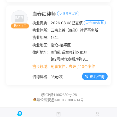
血春红律师
律师已认证
执业资质：
2026.08.08已复核
今日已复核
执业14年
执业律所：
云南上首（临沧）律师事务所
执业年限：
14年
执业地区：
临沧–临翔区
律所地址：
凤翔街道章嘎社区凤翔
路2号时代商都7幢18号
商铺
擅长领域：
刑事案件，办理了13个案件
电话咨询
咨询价格：98元/次
粤ICP备11062850号-28
粤公网安备44010502003214号