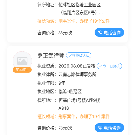
律所地址：
忙畔社区临沧工业园区
（临翔片区东区5号）11
层
擅长领域：
刑事案件，办理了19个案件
电话咨询
咨询价格：88元/次
罗正武律师
律师已认证
执业资质：
2026.08.08已复核
今日已复核
执业9年
执业律所：
云南志巅律师事务所
执业年限：
9年
执业地区：
临沧–临翔区
律所地址：
恒基广场1号楼A座9楼
A918
擅长领域：
刑事案件，办理了19个案件
电话咨询
咨询价格：78元/次