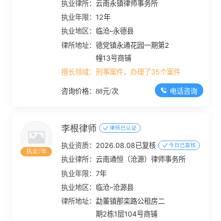
执业律所：
云南永镇律师事务所
执业年限：
12年
执业地区：
临沧–永德县
律所地址：
德党镇永通花园一期第2
幢13号商铺
擅长领域：
刑事案件，办理了35个案件
电话咨询
咨询价格：88元/次
李根律师
律师已认证
执业资质：
2026.08.08已复核
今日已复核
执业7年
执业律所：
云南通恒（沧源）律师事务所
执业年限：
7年
执业地区：
临沧–沧源县
律所地址：
勐董镇那栾路公租房二
期2栋1层104号商铺