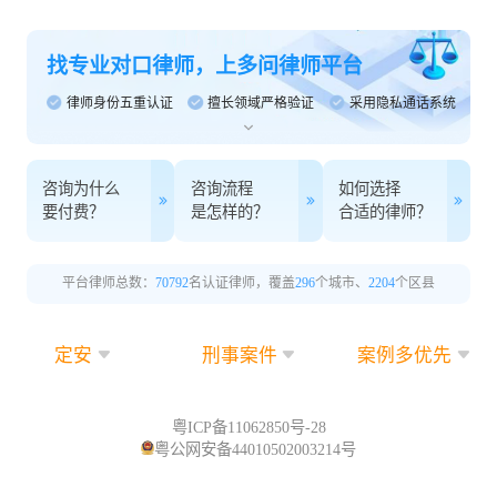
找专业对口律师，上多问律师平台
律师身份五重认证
擅长领域严格验证
采用隐私通话系统
咨询为什么
咨询流程
如何选择
要付费？
是怎样的？
合适的律师？
平台律师总数：
70792
名认证律师，覆盖
296
个城市、
2204
个区县
定安
刑事案件
案例多优先
粤ICP备11062850号-28
粤公网安备44010502003214号